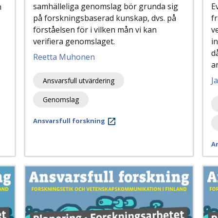
samhälleliga genomslag bör grunda sig
E
n
på forskningsbaserad kunskap, dvs. på
f
förståelsen för i vilken mån vi kan
v
verifiera genomslaget.
i
d
Reetta Muhonen
a
J
Ansvarsfull utvärdering
Genomslag
Ansvarsfull forskning
An