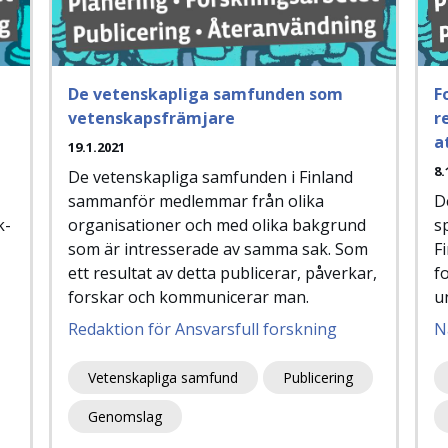
De vetenskapliga samfunden som
F
vetenskapsfrämjare
r
a
19.1.2021
8.
De vetenskapliga samfunden i Finland
sammanför medlemmar från olika
D
k­
organisationer och med olika bakgrund
s
som är intresserade av samma sak. Som
Fi
ett resultat av detta publicerar, påverkar,
f
forskar och kommunicerar man.
u
Redaktion för Ansvarsfull forskning
N
Vetenskapliga samfund
Publicering
Genomslag