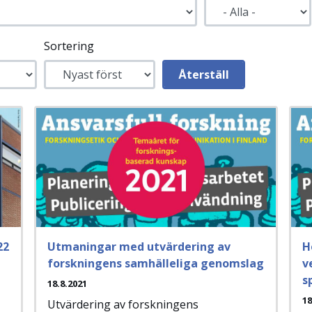
Sortering
22
Utmaningar med utvärdering av
H
forskningens samhälleliga genomslag
v
s
18.8.2021
18
Utvärdering av forskningens