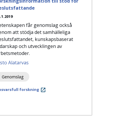
orskningsinformation till stöd för
eslutsfattande
.1.2019
etenskapen får genomslag också
enom att stödja det samhälleliga
eslutsfattandet, kunskapsbaserat
edarskap och utvecklingen av
rbetsmetoder.
isto Alatarvas
Genomslag
svarsfull forskning