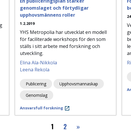
En publiceringsplan stärker
F
genomslaget och förtydligar
b
upphovsmännens roller
24
1.2.2019
ig
V
YHS Metropolia har utvecklat en modell
g
för faciliterade workshops för den som
b
ställs i sitt arbete med forskning och
l
utveckling.
a
Elina Ala-Nikkola
R
Leena Rekola
Publicering
Upphovsmannaskap
An
Genomslag
Ansvarsfull forskning
››
1
2
»