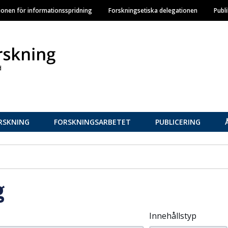
Hoppa
ionen för informationsspridning
Forskningsetiska delegationen
Publ
till
huvudinnehåll
RSKNING
FORSKNINGSARBETET
PUBLICERING
g
Innehållstyp