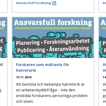
Ansvarsfull forskning
An
ll
Forskaren som måltavla för
V
hatretorik
m
13.11.2019
14
Att bemöta och bekämpa hatretorik är
V
g
en arbetarskyddsfråga – inte den
m
enskilda forskarens personliga problem
gr
och skam.
i