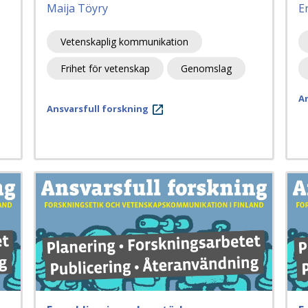
Maija Töyry
E
Vetenskaplig kommunikation
Frihet för vetenskap
Genomslag
An
Ansvarsfull forskning