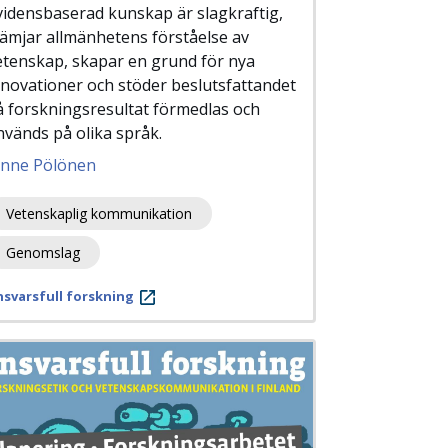
vidensbaserad kunskap är slagkraftig,
rämjar allmänhetens förståelse av
etenskap, skapar en grund för nya
nnovationer och stöder beslutsfattandet
å forskningsresultat förmedlas och
nvänds på olika språk.
anne Pölönen
Vetenskaplig kommunikation
Genomslag
svarsfull forskning