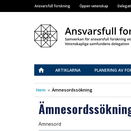
Ansvarsfull forskning
Öppen vetenskap
Delegat
Main navigation
Vastuullinen tiede
ETUSIVU
ARTIKLARNA
PLANERING AV FO
Hem
Ämnesordssökning
Ämnesordssöknin
Ämnesord