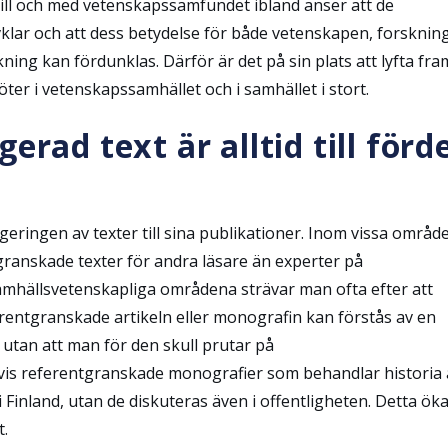
 till och med vetenskapssamfundet ibland anser att de
klar och att dess betydelse för både vetenskapen, forsknin
ning kan fördunklas. Därför är det på sin plats att lyfta fra
ter i vetenskapssamhället och i samhället i stort.
erad text är alltid till förd
geringen av texter till sina publikationer. Inom vissa områd
tgranskade texter för andra läsare än experter på
mhällsvetenskapliga områdena strävar man ofta efter att
erentgranskade artikeln eller monografin kan förstås av en
utan att man för den skull prutar på
vis referentgranskade monografier som behandlar historia 
 Finland, utan de diskuteras även i offentligheten. Detta ök
.