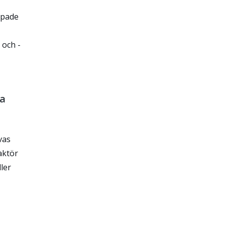
mpade
 och -
la
vas
aktör
ler