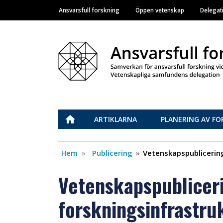
Ansvarsfull forskning
Öppen vetenskap
Delegat
Main navigation
Vastuullinen tiede
ETUSIVU
ARTIKLARNA
PLANERING AV FO
Hem
Publicering
Vetenskapspublicering
Vetenskapspubliceri
forskningsinfrastru