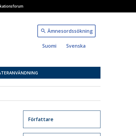
ikationsforum
Ämnesordssökning
Suomi
Svenska
ÅTERANVÄNDNING
Artikkelit sivuvalikko
Författare