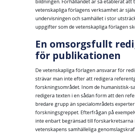
bildningen. Förhållandet är så etablerat att
vetenskapliga förlagens verksamhet är själv
undervisningen och samhället i stor utsträck
uppgifter som de vetenskapliga förlagen skö
En omsorgsfullt redig
för publikationen
De vetenskapliga förlagen ansvarar för redi
strävar man inte efter att redigera referen
forskningsområdet. Inom de humanistisk-sa
redigera texten i en sådan form att den ref
bredare grupp än specialområdets experter 
forskningsgreppet. Efterfrågan på exempel
inte enbart begränsad till forskarkretsarna i
vetenskapens samhälleliga genomslagskraft