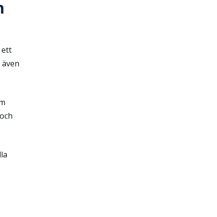
h
 ett
t även
om
 och
lla