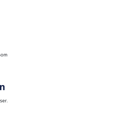
 som
en
ser.