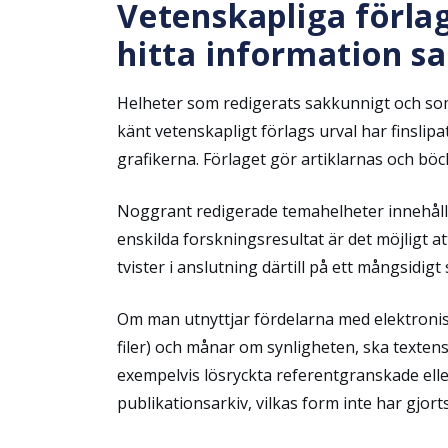
Vetenskapliga förlag
hitta information sa
Helheter som redigerats sakkunnigt och som u
känt vetenskapligt förlags urval har finslip
grafikerna. Förlaget gör artiklarnas och böcke
Noggrant redigerade temahelheter innehåll
enskilda forskningsresultat är det möjligt a
tvister i anslutning därtill på ett mångsidigt 
Om man utnyttjar fördelarna med elektronisk 
filer) och månar om synligheten, ska textens l
exempelvis lösryckta referentgranskade elle
publikationsarkiv, vilkas form inte har gjort