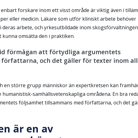
 enbart forskare inom ett visst område är viktig även i tillä
per eller medicin. Läkare som utför kliniskt arbete behöver
i deras arbete, och yrkesutbildade inom skogsförvaltningen
t kunna omsätta den i praktiken.
tid förmågan att förtydliga argumentets
örfattarna, och det gäller för texter inom al
och en större grupp människor än expertkretsen kan framhä
e humanistisk-samhällsvetenskapliga områdena. En bra red
mentets följsamhet tillsammans med författarna, och det gäl
n är en av