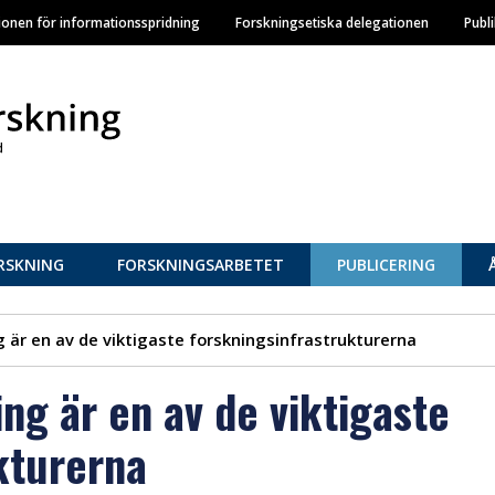
Hoppa
ionen för informationsspridning
Forskningsetiska delegationen
Publ
till
huvudinnehåll
RSKNING
FORSKNINGSARBETET
PUBLICERING
 är en av de viktigaste forskningsinfrastrukturerna
ng är en av de viktigaste
kturerna