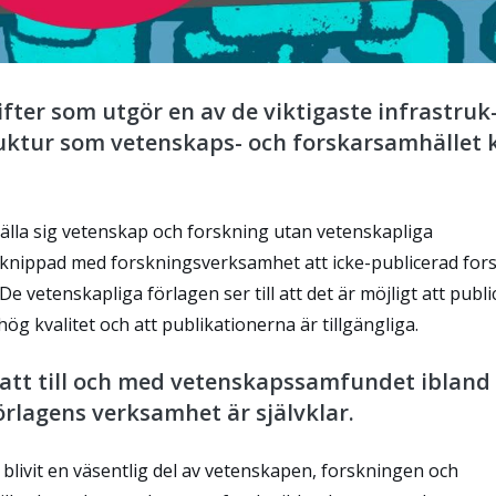
fter som utgör en av de viktigaste infra­struk
ruktur som vetenskaps- och forskarsamhället 
tälla sig vetenskap och forskning utan vetenskapliga
örknippad med forsknings­verksamhet att icke-publicerad for
e vetenskapliga förlagen ser till att det är möjligt att publi
ög kvalitet och att publikationerna är tillgängliga.
 att till och med vetenskapssamfundet ibland
örlagens verksamhet är självklar.
livit en väsentlig del av vetenskapen, forsk­ningen och