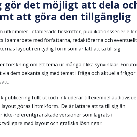
 gör det möjligt att dela oc
mt att göra den tillgänglig
tkommer i etablerade tidskrifter, publikations­serier eller
ats i samarbete med författarna, redaktörerna och eventuell
rnas layout i en tydlig form som är lätt att ta till sig.
er forskning om ett tema ur många olika synvinklar. Förut
tt via dem bekanta sig med temat i fråga och aktuella frågor
sätt.
publicering fullt ut (och inkluderar till exempel audiovisue
ayout göras i html-form. De är lättare att ta till sig än
r icke-referentgranskade versioner som lagrats i
s tydligare med layout och grafiska lösningar.