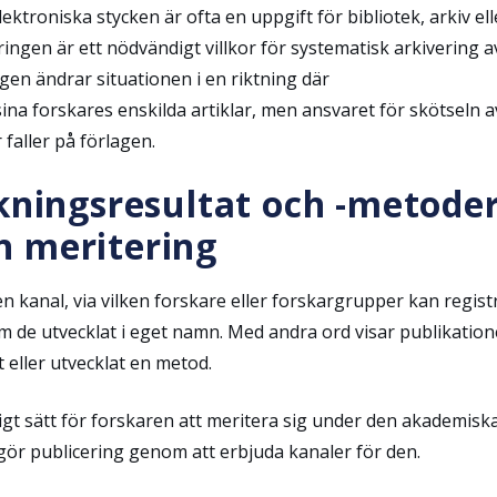
ektroniska stycken är ofta en uppgift för bibliotek, arkiv ell
ingen är ett nödvändigt villkor för systematisk arkivering a
gen ändrar situationen i en riktning där
na forskares enskilda artiklar, men ansvaret för skötseln a
faller på förlagen.
kningsresultat och -metoder
h meritering
 kanal, via vilken forskare eller forskargrupper kan regist
m de utvecklat i eget namn. Med andra ord visar publikatio
 eller utvecklat en metod.
igt sätt för forskaren att meritera sig under den akademisk
gör publicering genom att erbjuda kanaler för den.