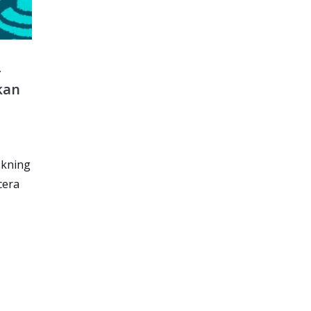
­
kan
skning
cera