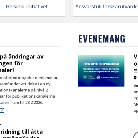
Helsinki-initiativet
Ansvarsfull forskarutvärde
EVENEMANG
på ändringar av
V
ingen för
o
aler!
ionsforum inbjuder medlemmar
samfundet att delta i en ny
Vi
ationskanalerna på nivå 2.
or
ngar för publikationskanalerna
in
len fram till 28.2.2026.
Me
öp
r
idning till åtta