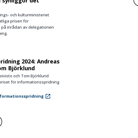
 synliggör det
ngs- och kulturministeriet
atliga prisen för
g på inrådan av delegationen
ning.
ridning 2024: Andreas
om Björklund
oivisto och Tom Björklund
iset för informationsspridning
nformationsspridning