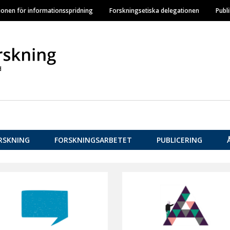
Hoppa
ionen för informationsspridning
Forskningsetiska delegationen
Publ
till
huvudinnehåll
RSKNING
FORSKNINGSARBETET
PUBLICERING