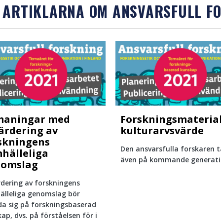
 ARTIKLARNA OM ANSVARSFULL F
maningar med
Forskningsmateria
ärdering av
kulturarvsvärde
skningens
Den ansvarsfulla forskaren 
hälleliga
även på kommande generati
omslag
dering av forskningens
lleliga genomslag bör
a sig på forskningsbaserad
ap, dvs. på förståelsen för i