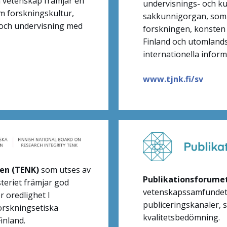
 vetenskap främjar en
undervisnings- och ku
m forskningskultur,
sakkunnigorgan, som 
 och undervisning med
forskningen, konsten
Finland och utomlands
internationella inform
www.tjnk.fi/sv
nen (TENK)
som utses av
Publikationsforume
teriet främjar god
vetenskapssamfundet
r oredlighet I
publiceringskanaler,
orskningsetiska
kvalitetsbedömning.
inland.