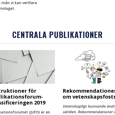
n mån vi kan verifiera
mslaget.
CENTRALA PUBLIKATIONER
truktioner för
Rekommendatione
likationsforum-
om vetenskapsfost
ssificeringen 2019
Vetenskapligt kunnande ändr
världen. Rekommendationer
kationsforumet (JUFO) är en