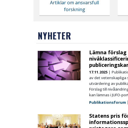
Artiklar om ansvarsfull
forskning
NYHETER
Lämna förslag 
nivåklassificer
publiceringskan
17.11.2025
Publikat
av det vetenskapliga 
utvärdering av publik
Förslag till nivåändri
kan lämnas i JUFO-porta
Publikationsforum
Statens pris fö
informationsspr