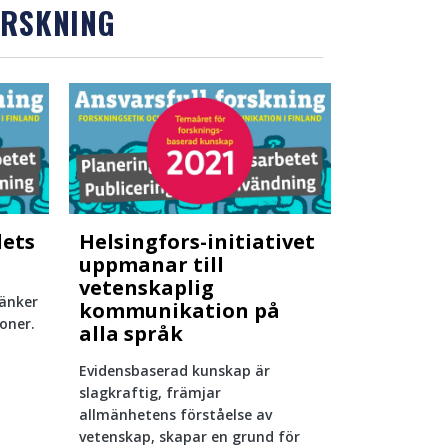
ORSKNING
lets
Helsingfors-initiativet
uppmanar till
vetenskaplig
tänker
kommunikation på
oner.
alla språk
Evidensbaserad kunskap är
slagkraftig, främjar
allmänhetens förståelse av
vetenskap, skapar en grund för