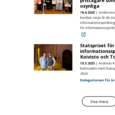
pristagare som
osynliga
18.6.2025
Undervisni
beviljar varje år de st
informationsspridnin
för informationssprid
Statspriset för
informationssp
Koivisto och T
10.3.2025
Andreas K
belönades med Statspr
2024.
Delegationen för i
Visa mera