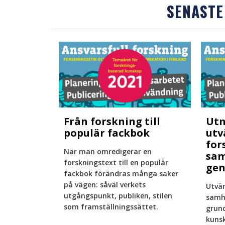
SENASTE
Från forskning till
Ut
populär fackbok
utv
for
När man omredigerar en
sam
forskningstext till en populär
gen
fackbok förändras många saker
på vägen: såväl verkets
Utvär
utgångspunkt, publiken, stilen
samhä
som framställningssättet.
grund
kunsk