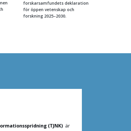
onen
forskarsamfundets deklaration
ch
för öppen vetenskap och
forskning 2025–2030.
formationsspridning (TJNK)
är