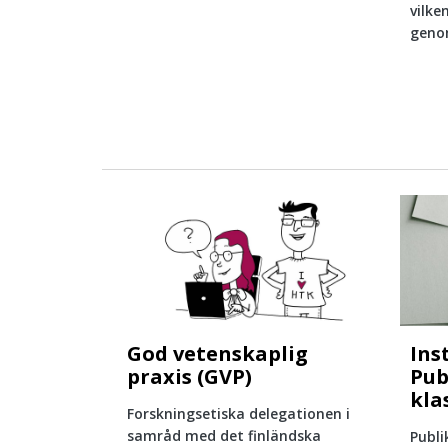
vilke
geno
God vetenskaplig
Ins
praxis (GVP)
Pub
kla
Forskningsetiska delegationen i
samråd med det finländska
Publi