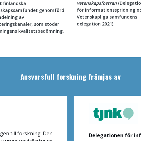
vetenskapsfostran
(Delegati
t finländska
för informationsspridning o
nskapssamfundet genomförd
Vetenskapliga samfundens
ndelning av
delegation 2021).
ceringskanaler, som stöder
ningens kvalitetsbedömning.
Ansvarsfull forskning främjas av
ngen till forskning. Den
Delegationen för in