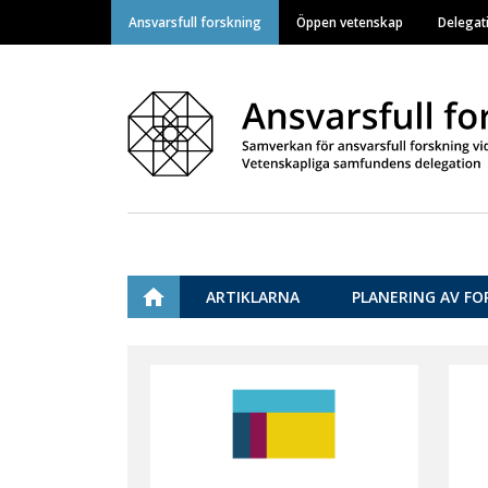
Ansvarsfull forskning
Öppen vetenskap
Delegat
Main navigation
ETUSIVU
ARTIKLARNA
PLANERING AV FO
Vastuullinen tiede
Content
markup