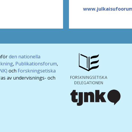
www.julkaisufoorumi
nför
den nationella
skning
,
Publikationsforum
,
JNK)
och
Forskningsetiska
ras av undervisnings- och