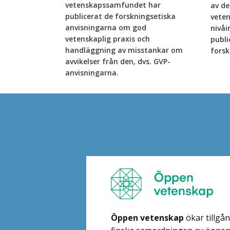
vetenskapssamfundet har
av de
publicerat de forskningsetiska
vete
anvisningarna om god
nivåi
vetenskaplig praxis och
publi
handläggning av misstankar om
forsk
avvikelser från den, dvs. GVP-
anvisningarna.
Content
markup
Öppen vetenskap
ökar tillgå