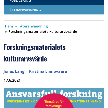
PUBLICERING
ÅTERANVÄNDNING
Hem
Återanvändning
Forskningsmaterialets kulturarvsvärde
Forskningsmaterialets
kulturarvsvärde
Jonas Lång
Kristina Linnovaara
17.6.2021