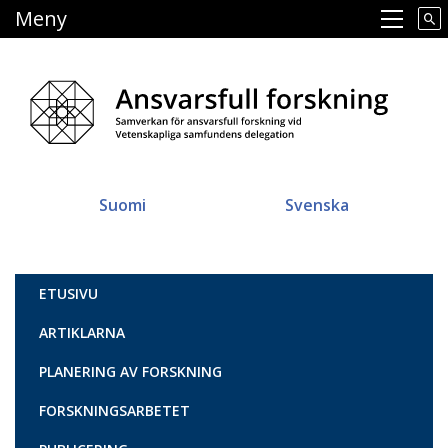
Hoppa
Meny
Main navigation
till
huvudinnehåll
Suomi
Svenska
Vastuullinen tiede
ETUSIVU
ARTIKLARNA
PLANERING AV FORSKNING
FORSKNINGSARBETET