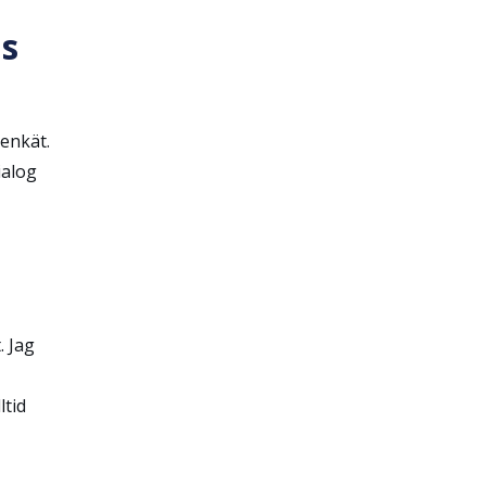
as
enkät.
ialog
t.
Jag
ltid