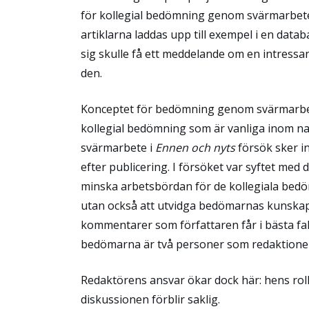
för kollegial bedömning genom svärmarbete e
artiklarna laddas upp till exempel i en da
sig skulle få ett meddelande om en intress
den.
Konceptet för bedömning genom svärmarbete
kollegial bedömning som är vanliga inom na
svärmarbete i
Ennen och nyts
försök sker i
efter publicering. I försöket var syftet me
minska arbetsbördan för de kollegiala bed
utan också att utvidga bedömarnas kunskap
kommentarer som författaren får i bästa fa
bedömarna är två personer som redaktionen
Redaktörens ansvar ökar dock här: hens roll b
diskussionen förblir saklig.