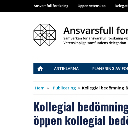
Ansvarsfull forskning
Öppen vetenskap
Delegat
Main navigation
Vastuullinen tiede
ETUSIVU
ARTIKLARNA
PLANERING AV FO
Hem
Publicering
Kollegial bedömning ä
Kollegial bedömning
öppen kollegial bed