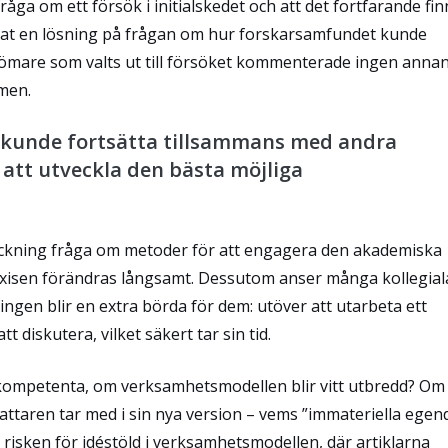
åga om ett försök i initialskedet och att det fortfarande fin
at en lösning på frågan om hur forskarsamfundet kunde
ömare som valts ut till försöket kommenterade ingen annan 
rmen.
a kunde fortsätta tillsammans med andra
 att utveckla den bästa möjliga
träckning fråga om metoder för att engagera den akademiska
axisen förändras långsamt.
Dessutom anser många kollegial
gen blir en extra börda för dem: utöver att utarbeta ett
 diskutera, vilket säkert tar sin tid.
kompetenta, om verksamhetsmodellen blir vitt utbredd?
Om
ttaren tar med i sin nya version – vems ”immateriella ege
 risken för idéstöld i verksamhetsmodellen, där artiklarna