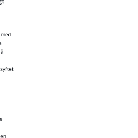
gt
n med
a
så
syftet
le
len