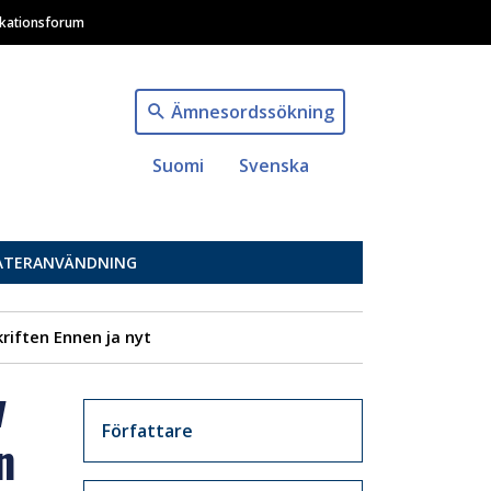
ikationsforum
Ämnesordssökning
Suomi
Svenska
ÅTERANVÄNDNING
riften Ennen ja nyt
v
Artikkelit sivuvalikko
Författare
n