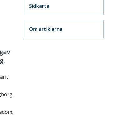
Sidkarta
Om artiklarna
 gav
g.
arit
gborg.
nedom,