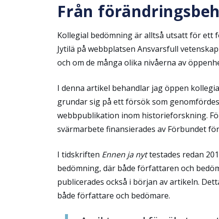
Från förändringsbeho
Kollegial bedömning är alltså utsatt för ett
Jytilä på webbplatsen Ansvarsfull vetensk
och om de många olika nivåerna av öppenhet
I denna artikel behandlar jag öppen kollegi
grundar sig på ett försök som genomförde
webbpublikation inom historieforskning. F
svärmarbete finansierades av Förbundet för
I tidskriften
Ennen ja nyt
testades redan 201
bedömning, där både författaren och bedöm
publicerades också i början av artikeln. De
både författare och bedömare.