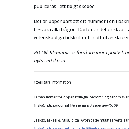
publiceras i ett tidigt skede?
Det är uppenbart att ett nummer i en tidskrif
besvara alla frågor.
Därför är det önskvärt
vetenskapliga tidskrifter för att utveckla 
PD Olli Kleemola är forskare inom politisk h
nyts redaktion.
Ytterligare information:
Temanummer för öppen kollegial bedömning genom svärmar
finska): https://journal.fi/ennenjanyt/issue/view/6309
Laakso, Mikael & Jytilä, Riitta:
Avoin tiede muuttaa vertaisar
finska)
:
https://vastuullinentiede.fi/fi/julkaiseminen/avoin-