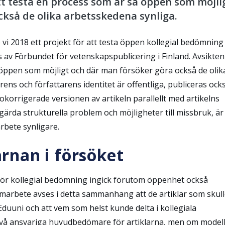
t testa en process som är så öppen som möjli
kså de olika arbetsskedena synliga.
i 2018 ett projekt för att testa öppen kollegial bedömning
 av Förbundet för vetenskapspublicering i Finland. Avsikte
 öppen som möjligt och där man försöker göra också de olik
ns och författarens identitet är offentliga, publiceras ock
korrigerade versionen av artikeln parallellt med artikelns
gärda strukturella problem och möjligheter till missbruk, är 
bete synligare.
rnan i försöket
 för kollegial bedömning ingick förutom öppenhet också
arbete avses i detta sammanhang att de artiklar som skul
uuni och att vem som helst kunde delta i kollegiala
 två ansvariga huvudbedömare för artiklarna, men om model