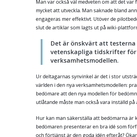
Man var också väl medveten om att det var fr
mycket att utveckla.
Man saknade bland ann
engageras mer effektivt.
Utöver de pilotbed
slut de artiklar som lagts ut på wiki-plattfo
Det är önskvärt att testern
vetenskapliga tidskrifter för
verksamhetsmodellen.
Ur deltagarnas synvinkel är det i stor uts
världen i den nya verksamhetsmodellen: pr
bedömare att den nya modellen för bedömnin
utlåtande måste man också vara inställd på att
Hur kan man säkerställa att bedömarna är 
bedömaren presenterar en bra idé som förfa
och förtjänst är den goda idén efteråt?
Ökar