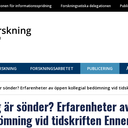
Hoppa
ionen för informationsspridning
Forskningsetiska delegationen
Publ
till
huvudinnehåll
RSKNING
FORSKNINGSARBETET
PUBLICERING
r sönder? Erfarenheter av öppen kollegial bedömning vid tidsk
 är sönder? Erfarenheter a
ömning vid tidskriften Enne