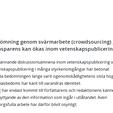
edömning genom svärmarbete (crowdsourcing)
nsparens kan ökas inom vetenskapspublicerin
brännande diskussionsämnena inom vetenskapspublicering v
nskapspublicering i många styckenomgångar har betonat
ala bedömningen länge varit ogenomskådlighetens sista hö
bedöms har känt till varandras identitet.
har endast kommit till författarens och redaktionens kän
nyttjande av den information som ingår i utlåtandet. Även
sfulla arbete har därför blivit osynligt.