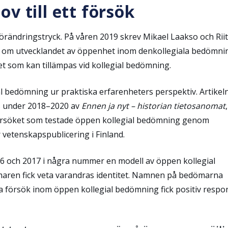
v till ett försök
 förändringstryck.
På våren 2019 skrev Mikael Laakso och Riit
ap om utvecklandet av öppenhet inom denkollegiala bedömn
 som kan tillämpas vid kollegial bedömning.
al bedömning ur praktiska erfarenheters perspektiv.
Artikel
s under 2018–2020 av
Ennen ja nyt – historian tietosanomat
örsöket som testade öppen kollegial bedömning genom
 vetenskapspublicering i Finland.
6 och 2017 i några nummer en modell av öppen kollegial
aren fick veta varandras identitet. Namnen på bedömarna
tta försök inom öppen kollegial bedömning fick positiv respo