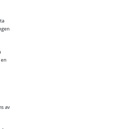
ta
ingen
n
, en
ns av