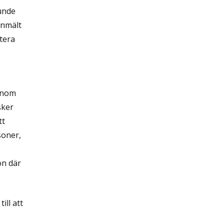
unde
anmält
tera
genom
sker
tt
soner,
on där
ill att