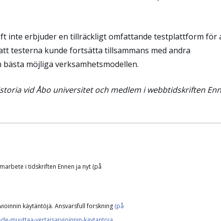
t inte erbjuder en tillräckligt omfattande testplattform för 
 att testerna kunde fortsätta tillsammans med andra
den bästa möjliga verksamhetsmodellen.
istoria vid Åbo universitet och medlem i webbtidskriften Enn
bete i tidskriften Ennen ja nyt (på
vioinnin käytäntöjä.
Ansvarsfull forskning
(på
tiede-muuttaa-vertaisarvioinnin-kaytantoja