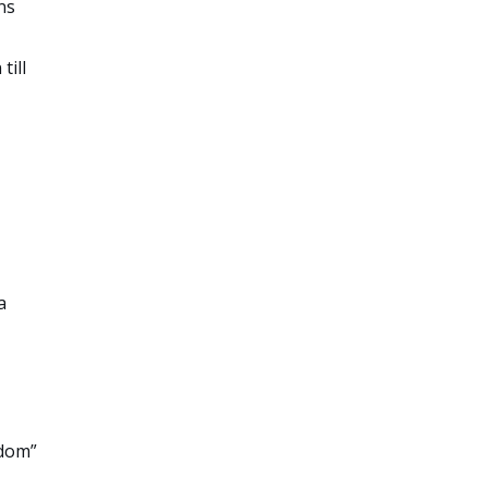
ns
till
a
ndom”