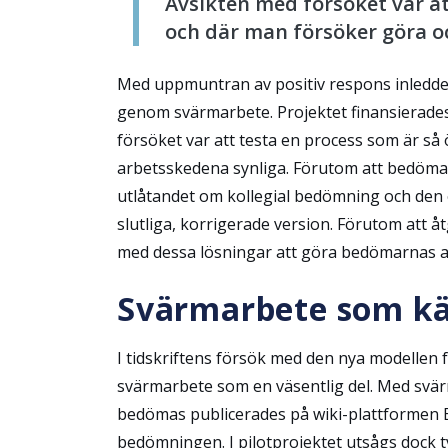
Avsikten med försöket var at
och där man försöker göra oc
Med uppmuntran av positiv respons inledde v
genom svärmarbete. Projektet finansierades
försöket var att testa en process som är så
arbetsskedena synliga. Förutom att bedömare
utlåtandet om kollegial bedömning och den o
slutliga, korrigerade version. Förutom att åt
med dessa lösningar att göra bedömarnas ar
Svärmarbete som kä
I tidskriftens försök med den nya modellen
svärmarbete som en väsentlig del.
Med svärm
bedömas publicerades på wiki-plattformen Ed
bedömningen.
I pilotprojektet utsågs dock