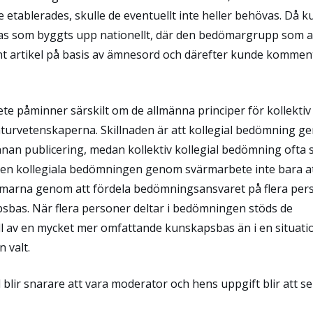
tablerades, skulle de eventuellt inte heller behövas.
Då k
tabas som byggts upp nationellt, där den bedömargrupp som 
ant artikel på basis av ämnesord och därefter kunde kommen
 påminner särskilt om de allmänna principer för kollektiv
turvetenskaperna. Skillnaden är att kollegial bedömning 
nnan publicering, medan kollektiv kollegial bedömning ofta 
d den kollegiala bedömningen genom svärmarbete inte bara a
ömarna genom att fördela bedömningsansvaret på flera per
sbas. När flera personer deltar i bedömningen stöds de
ll av en mycket mer omfattande kunskapsbas än i en situati
 valt.
lir snarare att vara moderator och hens uppgift blir att se t