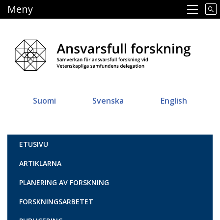
Hoppa
Meny
Main navigation
till
huvudinnehåll
Suomi
Svenska
English
Vastuullinen tiede
ETUSIVU
ARTIKLARNA
PLANERING AV FORSKNING
FORSKNINGSARBETET