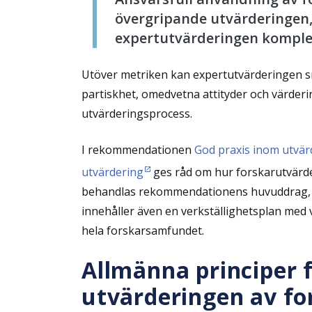
övergripande utvärderingen
expertutvärderingen komple
Utöver metriken kan expertutvärderingen sn
partiskhet, omedvetna attityder och värder
utvärderingsprocess.
I rekommendationen
God praxis inom utvär
utvärdering
ges råd om hur forskarutvärderi
behandlas rekommendationens huvuddrag, o
innehåller även en verkställighetsplan med 
hela forskarsamfundet.
Allmänna principer 
utvärderingen av fo