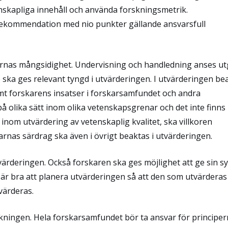
skapliga innehåll och använda forskningsmetrik.
ekommendation med nio punkter gällande ansvarsfull
ernas mångsidighet. Undervisning och handledning anses u
 ska ges relevant tyngd i utvärde­ringen. I utvärderingen be
t forskarens insatser i forskarsamfundet och andra
 olika sätt inom olika vetenskapsgrenar och det inte finns
nom utvärdering av vetenskaplig kvalitet, ska villkoren
arnas särdrag ska även i övrigt beaktas i utvärderingen.
värderingen. Också forskaren ska ges möjlighet att ge sin s
är bra att planera utvärderingen så att den som utvärderas
värderas.
skningen. Hela forskarsamfundet bör ta ansvar för principe