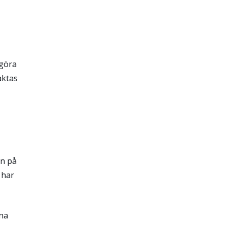
tgöra
aktas
yn på
 har
rna