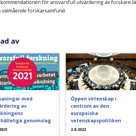
Rekommendationen för ansvarsfull utvärdering av forskare l
h välmående forskarsamfund.
rad av
aningar med
Öppen vetenskap i
ärdering av
centrum av den
skningens
europeiska
hälleliga genomslag
vetenskapspolitiken
2021
2.8.2022