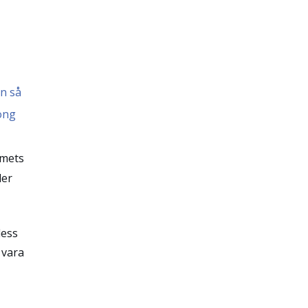
n så
ong
umets
der
dess
 vara