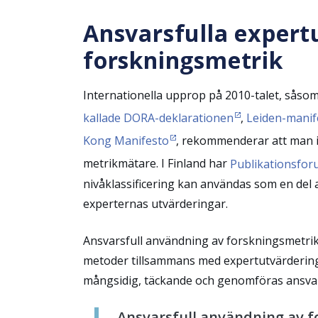
Ansvarsfulla expert
forskningsmetrik
Internationella upprop på 2010-talet, såso
kallade DORA-deklarationen
,
Leiden-manif
Kong Manifesto
,
rekommenderar att man in
metrikmätare. I Finland har
Publikationsfor
nivåklassificering kan användas som en del a
experternas utvärderingar.
Ansvarsfull användning av forskningsmetrik
metoder tillsammans med expertutvärdering
mångsidig, täckande och genomföras ansvars
Ansvarsfull användning av f