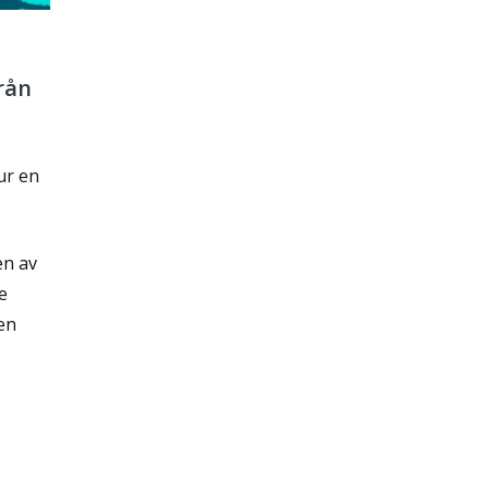
rån
ur en
en av
e
en