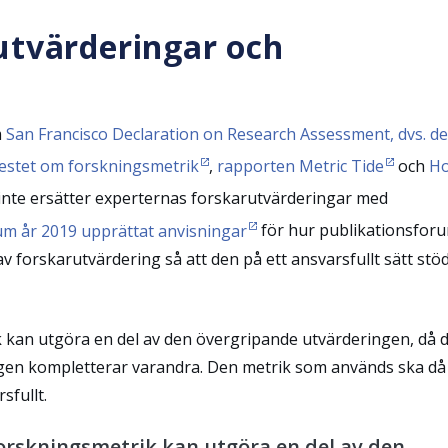
utvärderingar och
m
San Francisco Declaration on Research Assessment, dvs. de
estet om forskningsmetrik
,
rapporten Metric Tide
och
H
te ersätter experternas forskarutvärderingar med
um år 2019 upprättat anvisningar
för hur publikationsfor
v forskarutvärdering så att den på ett ansvarsfullt sätt stö
 kan utgöra en del av den övergripande utvärderingen, då 
en kompletterar varandra. Den metrik som används ska då
fullt.
orskningsmetrik kan utgöra en del av den