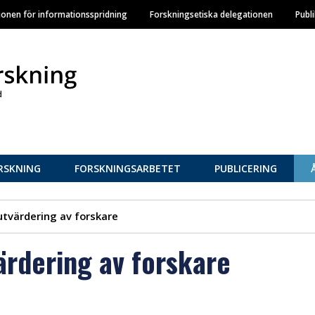
Hoppa
ionen för informationsspridning
Forskningsetiska delegationen
Publ
till
huvudinnehåll
RSKNING
FORSKNINGSARBETET
PUBLICERING
utvärdering av forskare
ärdering av forskare