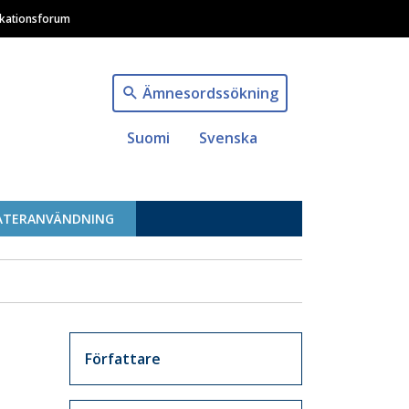
ikationsforum
Ämnesordssökning
Suomi
Svenska
ÅTERANVÄNDNING
Artikkelit sivuvalikko
Författare