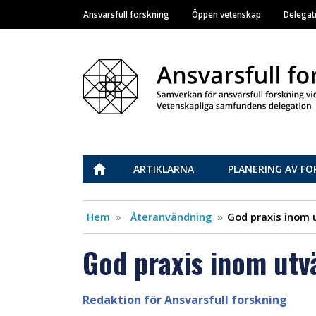
Ansvarsfull forskning
Öppen vetenskap
Delegat
Main navigation
Vastuullinen tiede
ETUSIVU
ARTIKLARNA
PLANERING AV FO
Hem
Återanvändning
God praxis inom 
God praxis inom utv
Redaktion för Ansvarsfull forskning