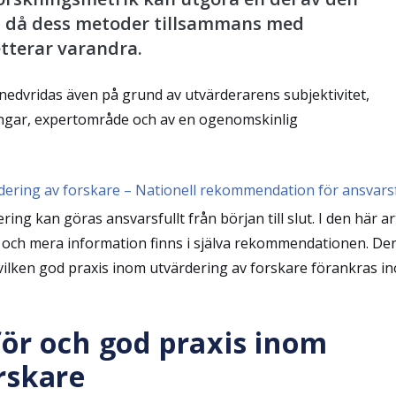
, då dess metoder tillsammans med
tterar varandra.
edvridas även på grund av utvärderarens subjektivitet,
ingar, expertområde och av en ogenomskinlig
dering av forskare – Nationell rekommendation för ansvarsf
ng kan göras ansvarsfullt från början till slut. I den här ar
ch mera information finns i själva rekommendationen. De
vilken god praxis inom utvärdering av forskare förankras i
för och god praxis inom
rskare