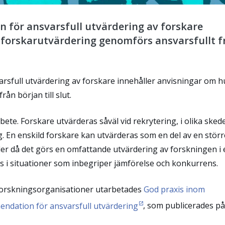
 för ansvarsfull utvärdering av forskare
 forskarutvärdering genomförs ansvarsfullt f
sfull utvärdering av forskare innehåller anvisningar om h
ån början till slut.
bete. Forskare utvärderas såväl vid rekrytering, i olika sked
 En enskild forskare kan utvärderas som en del av en störr
ler då det görs en omfattande utvärdering av forskningen i 
s i situationer som inbegriper jämförelse och konkurrens.
i forskningsorganisationer utarbetades
God praxis inom
endation för ansvarsfull utvärdering
, som publicerades på