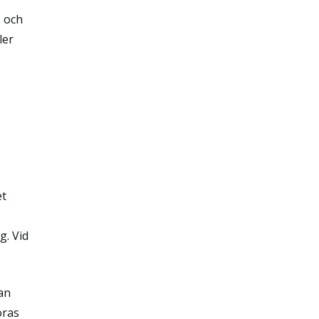
s och
ler
et
g. Vid
an
öras