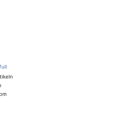
ull
tikeln
n
nom