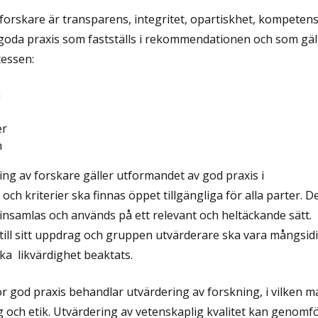
forskare är transparens, integritet, opartiskhet, kompeten
 goda praxis som fastställs i rekommendationen och som gäl
essen:
n
er
n
g av forskare gäller utformandet av god praxis i
h kriterier ska finnas öppet tillgängliga för alla parter. D
insamlas och används på ett relevant och heltäckande sätt.
till sitt uppdrag och gruppen utvärderare ska vara mångsidi
ska likvärdighet beaktats.
god praxis behandlar utvärdering av forskning, i vilken m
ng och etik. Utvärdering av vetenskaplig kvalitet kan genomf