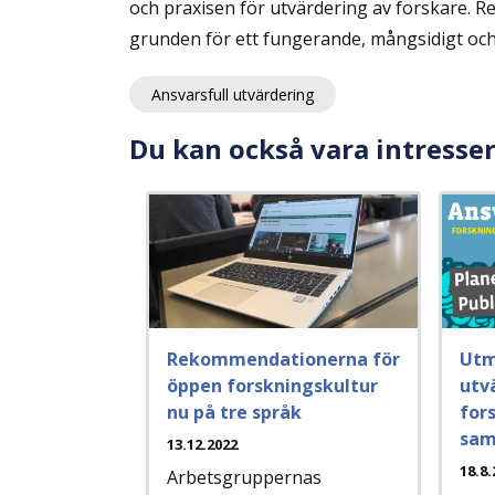
och praxisen för utvärdering av forskare. 
grunden för ett fungerande, mångsidigt oc
Ansvarsfull utvärdering
Du kan också vara intresse
Rekommendationerna för
Utm
öppen forskningskultur
utv
nu på tre språk
for
sam
13.12.2022
18.8.
Arbetsgruppernas