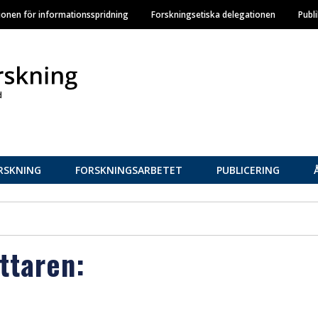
Hoppa
ionen för informationsspridning
Forskningsetiska delegationen
Publ
till
huvudinnehåll
RSKNING
FORSKNINGSARBETET
PUBLICERING
attaren: