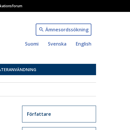
ikationsforum
Ämnesordssökning
Suomi
Svenska
English
ÅTERANVÄNDNING
Artikkelit sivuvalikko
Författare