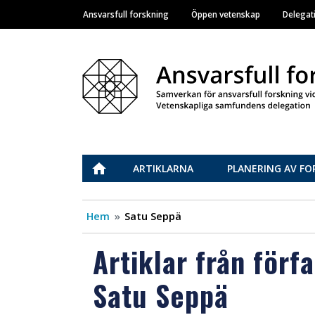
Ansvarsfull forskning
Öppen vetenskap
Delegat
Main navigation
Vastuullinen tiede
ETUSIVU
ARTIKLARNA
PLANERING AV FO
Hem
Satu Seppä
Artiklar från förf
Satu Seppä