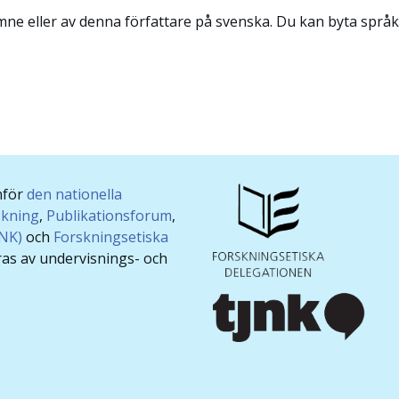
ämne eller av denna författare på svenska. Du kan byta språk
nför
den nationella
skning
,
Publikationsforum
,
JNK)
och
Forskningsetiska
ras av undervisnings- och