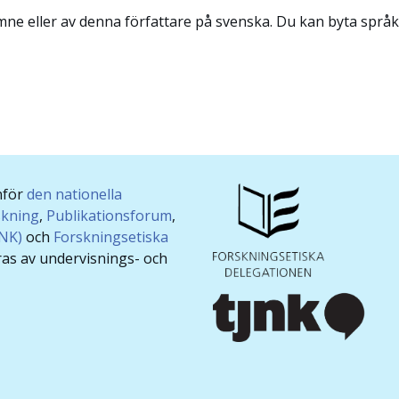
ämne eller av denna författare på svenska. Du kan byta språk
nför
den nationella
skning
,
Publikationsforum
,
JNK)
och
Forskningsetiska
ras av undervisnings- och