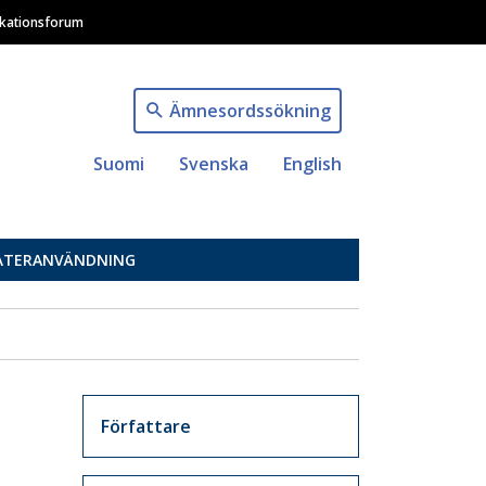
ikationsforum
Ämnesordssökning
Suomi
Svenska
English
ÅTERANVÄNDNING
Artikkelit sivuvalikko
Författare