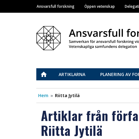
Ansvarsfull forskning
Öppen vetenskap
Delegat
Main navigation
Vastuullinen tiede
ETUSIVU
ARTIKLARNA
PLANERING AV FO
Hem
Riitta Jytilä
Artiklar från förf
Riitta Jytilä