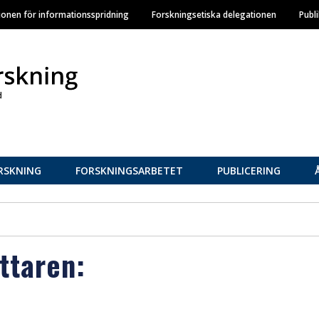
Hoppa
ionen för informationsspridning
Forskningsetiska delegationen
Publ
till
huvudinnehåll
RSKNING
FORSKNINGSARBETET
PUBLICERING
attaren: