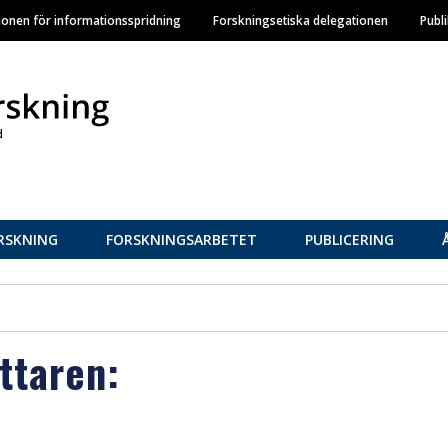
Hoppa
ionen för informationsspridning
Forskningsetiska delegationen
Publ
till
huvudinnehåll
RSKNING
FORSKNINGSARBETET
PUBLICERING
attaren: