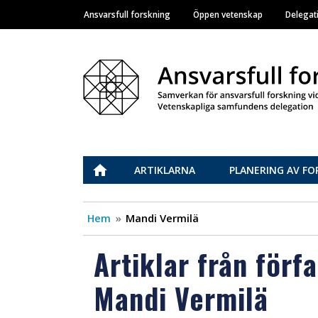
Ansvarsfull forskning
Öppen vetenskap
Delegat
Main navigation
Vastuullinen tiede
ETUSIVU
ARTIKLARNA
PLANERING AV FO
Hem
Mandi Vermilä
Artiklar från förf
Mandi Vermilä