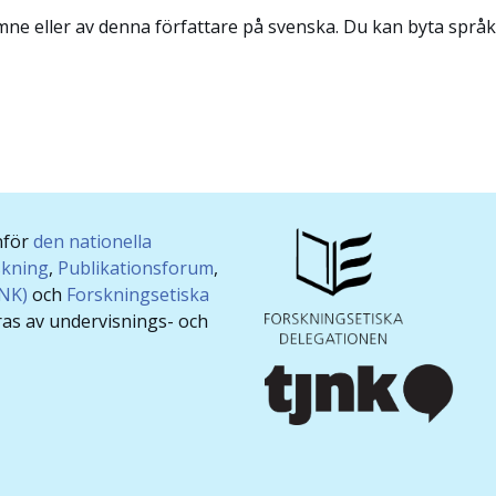
ämne eller av denna författare på svenska. Du kan byta språk
nför
den nationella
skning
,
Publikationsforum
,
JNK)
och
Forskningsetiska
ras av undervisnings- och