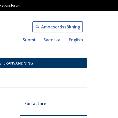
ikationsforum
Ämnesordssökning
Suomi
Svenska
English
ÅTERANVÄNDNING
Artikkelit sivuvalikko
Författare