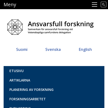
Hoppa
Meny
Main navigation
till
huvudinnehåll
Suomi
Svenska
English
Vastuullinen tiede
ETUSIVU
ARTIKLARNA
PLANERING AV FORSKNING
FORSKNINGSARBETET