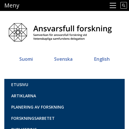
Hoppa
Meny
Main navigation
till
huvudinnehåll
Suomi
Svenska
English
Vastuullinen tiede
ETUSIVU
ARTIKLARNA
PLANERING AV FORSKNING
FORSKNINGSARBETET