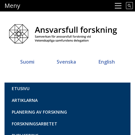
Hoppa
Meny
Main navigation
till
huvudinnehåll
Suomi
Svenska
English
Vastuullinen tiede
ETUSIVU
ARTIKLARNA
PLANERING AV FORSKNING
FORSKNINGSARBETET