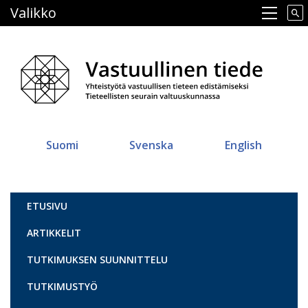
Hyppää
Valikko
Main navigation
pääsisältöön
Suomi
Svenska
English
Vastuullinen tiede
ETUSIVU
ARTIKKELIT
TUTKIMUKSEN SUUNNITTELU
TUTKIMUSTYÖ