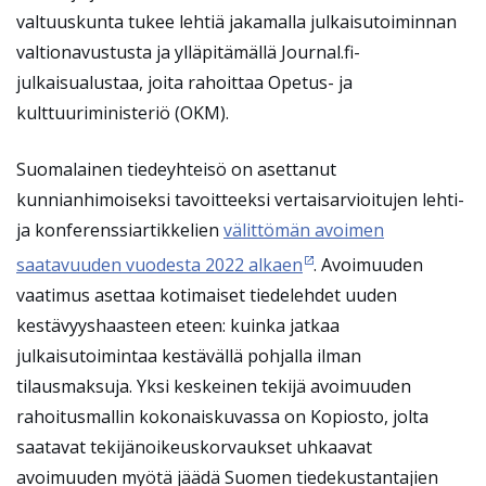
valtuuskunta tukee lehtiä jakamalla julkaisutoiminnan
valtionavustusta ja ylläpitämällä Journal.fi-
julkaisualustaa, joita rahoittaa Opetus- ja
kulttuuriministeriö (OKM).
Suomalainen tiedeyhteisö on asettanut
kunnianhimoiseksi tavoitteeksi vertaisarvioitujen lehti-
ja konferenssiartikkelien
välittömän avoimen
saatavuuden vuodesta 2022 alkaen
. Avoimuuden
vaatimus asettaa kotimaiset tiedelehdet uuden
kestävyyshaasteen eteen: kuinka jatkaa
julkaisutoimintaa kestävällä pohjalla ilman
tilausmaksuja. Yksi keskeinen tekijä avoimuuden
rahoitusmallin kokonaiskuvassa on Kopiosto, jolta
saatavat tekijänoikeuskorvaukset uhkaavat
avoimuuden myötä jäädä Suomen tiedekustantajien