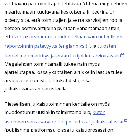
vastaavan päätoimittajan tehtävää. Yhtenä megalehden
määritelmään kuuluvana keskeisenä kriteerinä on
pidetty sitä, että toimittajien ja vertaisarvioijien roolia
tieteen portinvartijoina pyritään vähentämään siten,
että
vertaisarvioinnissa tarkastellaan vain tieteellisen
raportoinnin pätevyyttä (englanniksi)
, ja
tulosten
tieteellinen merkitys jätetään lukijoiden arvioitavaksi
.
Megalehden toimintamalli tukee näin myös
ajattelutapaa, jossa yksittäisen artikkelin laatua tulee
arvioida sen omista lähtökohdista, eikä
julkaisukanavan perusteella.
Tieteellisen julkaisutoiminnan kentälle on myös
muodostunut uusiakin toimintamalleja,
kuten
avoimeen vertaisarviointiin perustuvat julkaisualustat
(publishing platforms), joissa julkaisuprosessi on