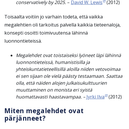
conservatively by 2025.
–
David W. Lewis
(2012)
Toisaalta voitiin jo varhain todeta, että vaikka
megalehtien oli tarkoitus palvella kaikkia tieteenaloja,
konsepti osoitti toimivuutensa lähinnä
luonnontieteissä.
Megalehdet ovat toistaiseksi lyöneet läpi lähinnä
luonnontieteissä, humanistisilla ja
yhteiskuntatieteellisillä aloilla
niiden vetovoimaa
ei sen sijaan ole vielä päästy testaamaan. Saattaa
olla, että näiden alojen julkaisukulttuurien
muuttaminen on monista eri syistä
huomattavasti haastavampaa. –
Jyrki Ilva
(2012)
Miten megalehdet ovat
pärjänneet?