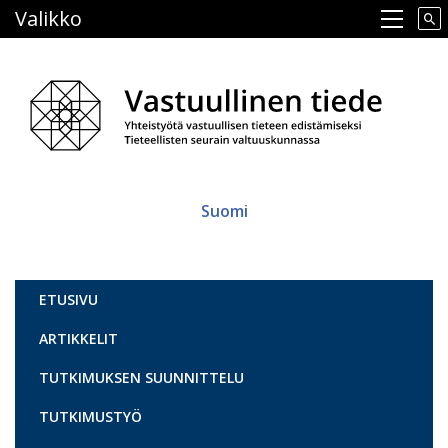
Hyppää
Valikko
Main navigation
pääsisältöön
Suomi
Vastuullinen tiede
ETUSIVU
ARTIKKELIT
TUTKIMUKSEN SUUNNITTELU
TUTKIMUSTYÖ