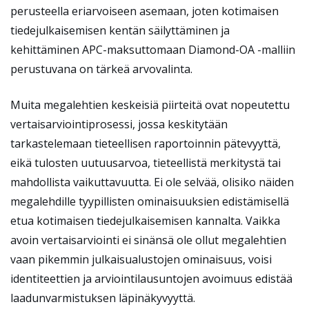
perusteella eriarvoiseen asemaan, joten kotimaisen
tiedejulkaisemisen kentän säilyttäminen ja
kehittäminen APC-maksuttomaan Diamond-OA -malliin
perustuvana on tärkeä arvovalinta.
Muita megalehtien keskeisiä piirteitä ovat nopeutettu
vertaisarviointiprosessi, jossa keskitytään
tarkastelemaan tieteellisen raportoinnin pätevyyttä,
eikä tulosten uutuusarvoa, tieteellistä merkitystä tai
mahdollista vaikuttavuutta. Ei ole selvää, olisiko näiden
megalehdille tyypillisten ominaisuuksien edistämisellä
etua kotimaisen tiedejulkaisemisen kannalta. Vaikka
avoin vertaisarviointi ei sinänsä ole ollut megalehtien
vaan pikemmin julkaisualustojen ominaisuus, voisi
identiteettien ja arviointilausuntojen avoimuus edistää
laadunvarmistuksen läpinäkyvyyttä.