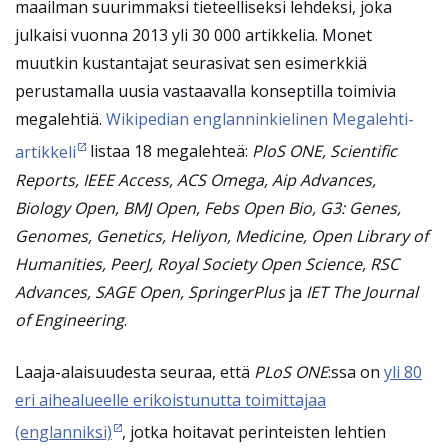
maailman suurimmaksi tieteelliseksi lehdeksi, joka
julkaisi vuonna 2013 yli 30 000 artikkelia. Monet
muutkin kustantajat seurasivat sen esimerkkiä
perustamalla uusia vastaavalla konseptilla toimivia
megalehtiä.
Wikipedia
n englanninkielinen Megalehti-
artikkeli
listaa 18 megalehteä:
PloS ONE, Scientific
Reports, IEEE Access, ACS Omega, Aip Advances,
Biology Open, BMJ Open, Febs Open Bio, G3: Genes,
Genomes, Genetics, Heliyon, Medicine, Open Library of
Humanities, PeerJ, Royal Society Open Science, RSC
Advances, SAGE Open, SpringerPlus
ja
IET The Journal
of Engineering
.
Laaja-alaisuudesta seuraa, että
PLoS ONE
:ssa on
yli 80
eri aihealueelle erikoistunutta toimittajaa
(englanniksi)
, jotka hoitavat perinteisten lehtien