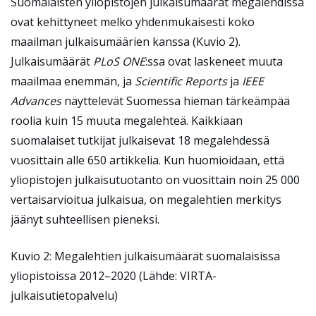
Suomalaisten yliopistojen julkaisumäärät megalehdissä
ovat kehittyneet melko yhdenmukaisesti koko
maailman julkaisumäärien kanssa (Kuvio 2).
Julkaisumäärät
PLoS ONE
:ssa ovat laskeneet muuta
maailmaa enemmän, ja
Scientific Reports
ja
IEEE
Advances
näyttelevät Suomessa hieman tärkeämpää
roolia kuin 15 muuta megalehteä. Kaikkiaan
suomalaiset tutkijat julkaisevat 18 megalehdessä
vuosittain alle 650 artikkelia. Kun huomioidaan, että
yliopistojen julkaisutuotanto on vuosittain noin 25 000
vertaisarvioitua julkaisua, on megalehtien merkitys
jäänyt suhteellisen pieneksi.
Kuvio 2: Megalehtien julkaisumäärät suomalaisissa
yliopistoissa 2012–2020 (Lähde: VIRTA-
julkaisutietopalvelu)