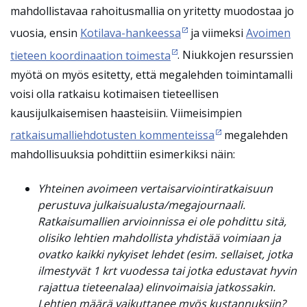
mahdollistavaa rahoitusmallia on yritetty muodostaa jo
vuosia, ensin
Kotilava-hankeessa
ja viimeksi
Avoimen
tieteen koordinaation toimesta
. Niukkojen resurssien
myötä on myös esitetty, että megalehden toimintamalli
voisi olla ratkaisu kotimaisen tieteellisen
kausijulkaisemisen haasteisiin. Viimeisimpien
ratkaisumalliehdotusten kommenteissa
megalehden
mahdollisuuksia pohdittiin esimerkiksi näin:
Yhteinen avoimeen vertaisarviointiratkaisuun
perustuva julkaisualusta/megajournaali.
Ratkaisumallien arvioinnissa ei ole pohdittu sitä,
olisiko lehtien mahdollista yhdistää voimiaan ja
ovatko kaikki nykyiset lehdet (esim. sellaiset, jotka
ilmestyvät 1 krt vuodessa tai jotka edustavat hyvin
rajattua tieteenalaa) elinvoimaisia jatkossakin.
Lehtien määrä vaikuttanee myös kustannuksiin?