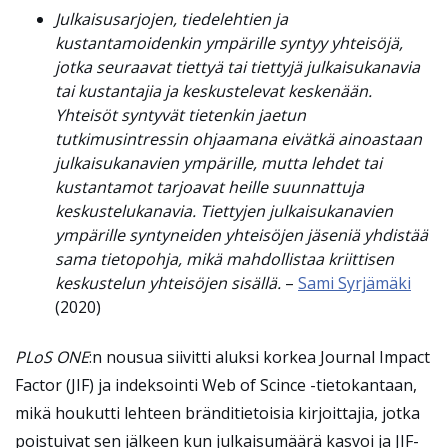
Julkaisusarjojen, tiedelehtien ja
kustantamoidenkin ympärille syntyy yhteisöjä,
jotka seuraavat tiettyä tai tiettyjä julkaisukanavia
tai kustantajia ja keskustelevat keskenään.
Yhteisöt syntyvät tietenkin jaetun
tutkimusintressin ohjaamana eivätkä ainoastaan
julkaisukanavien ympärille, mutta lehdet tai
kustantamot tarjoavat heille suunnattuja
keskustelukanavia. Tiettyjen julkaisukanavien
ympärille syntyneiden yhteisöjen jäseniä yhdistää
sama tietopohja, mikä mahdollistaa kriittisen
keskustelun yhteisöjen sisällä.
–
Sami Syrjämäki
(2020)
PLoS ONE
:n nousua siivitti aluksi korkea Journal Impact
Factor (JIF) ja indeksointi Web of Scince -tietokantaan,
mikä houkutti lehteen bränditietoisia kirjoittajia, jotka
poistuivat sen jälkeen kun julkaisumäärä kasvoi ja JIF-