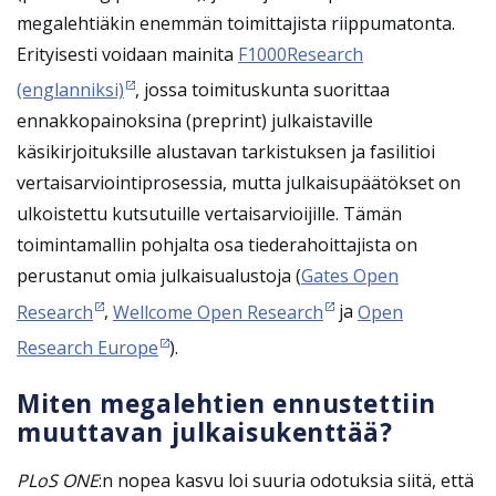
megalehtiäkin enemmän toimittajista riippumatonta.
Erityisesti voidaan mainita
F1000Research
(englanniksi)
, jossa toimituskunta suorittaa
ennakkopainoksina (preprint) julkaistaville
käsikirjoituksille alustavan tarkistuksen ja fasilitioi
vertaisarviointiprosessia, mutta julkaisupäätökset on
ulkoistettu kutsutuille vertaisarvioijille.
Tämän
toimintamallin
pohjalta osa tiederahoittajista on
perustanut omia julkaisualustoja (
Gates Open
Research
,
Wellcome Open Research
ja
Open
Research Europe
).
Miten megalehtien ennustettiin
muuttavan julkaisukenttää?
PLoS ONE
:n nopea kasvu loi suuria odotuksia siitä, että