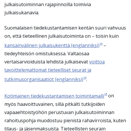
julkaisutoiminnan rajapinnoilla toimivia
julkaisukanavia.
Suomalaisen tiedekustantamisen kentän suuri vahvuus
on, että tieteellinen julkaisutoiminta on – toisin kuin
kansainvälinen julkaisukenttä (englanniksi)
–
tiedeyhteisön omistuksessa. Valtaosaa
vertaisarvioiduista lehdistä julkaisevat
voittoa
tavoittelemattomat tieteelliset seurat ja
tutkimusorganisaatiot (englanniksi)
.
Kotimainen tiedekustantamisen toimintamalli
on
myös haavoittuvainen, sillä pitkälti tutkijoiden
vapaaehtoistyöhön perustuvan julkaisutoiminnan
rahoituspohja muodostuu pienistä rahavirroista, kuten
tilaus- ja jäsenmaksuista. Tieteellisten seurain