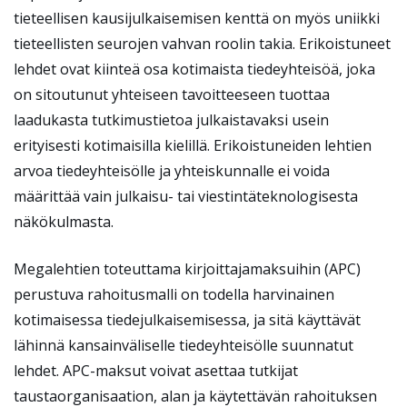
tieteellisen kausijulkaisemisen kenttä on myös uniikki
tieteellisten seurojen vahvan roolin takia. Erikoistuneet
lehdet ovat kiinteä osa kotimaista tiedeyhteisöä, joka
on sitoutunut yhteiseen tavoitteeseen tuottaa
laadukasta tutkimustietoa julkaistavaksi usein
erityisesti kotimaisilla kielillä. Erikoistuneiden lehtien
arvoa tiedeyhteisölle ja yhteiskunnalle ei voida
määrittää vain julkaisu- tai viestintäteknologisesta
näkökulmasta.
Megalehtien toteuttama kirjoittajamaksuihin (APC)
perustuva rahoitusmalli on todella harvinainen
kotimaisessa tiedejulkaisemisessa, ja sitä käyttävät
lähinnä kansainväliselle tiedeyhteisölle suunnatut
lehdet. APC-maksut voivat asettaa tutkijat
taustaorganisaation, alan ja käytettävän rahoituksen