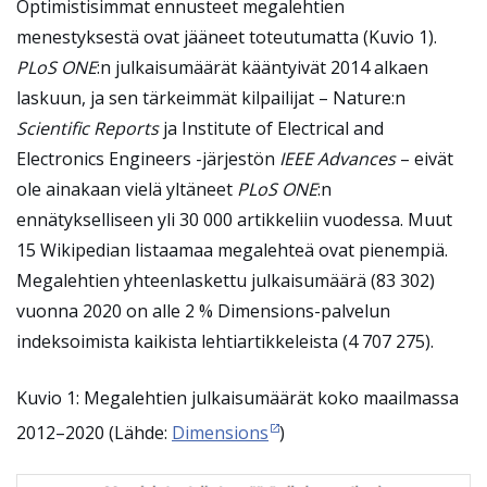
Optimistisimmat ennusteet megalehtien
menestyksestä ovat jääneet toteutumatta (Kuvio 1).
PLoS ONE
:n julkaisumäärät kääntyivät 2014 alkaen
laskuun, ja sen tärkeimmät kilpailijat – Nature:n
Scientific Reports
ja Institute of Electrical and
Electronics Engineers -järjestön
IEEE Advances
– eivät
ole ainakaan vielä yltäneet
PLoS ONE
:n
ennätykselliseen yli 30 000 artikkeliin vuodessa. Muut
15 Wikipedian listaamaa megalehteä ovat pienempiä.
Megalehtien yhteenlaskettu julkaisumäärä (83 302)
vuonna 2020 on alle 2 % Dimensions-palvelun
indeksoimista kaikista lehtiartikkeleista (4 707 275).
Kuvio 1: Megalehtien julkaisumäärät koko maailmassa
2012–2020 (Lähde:
Dimensions
)