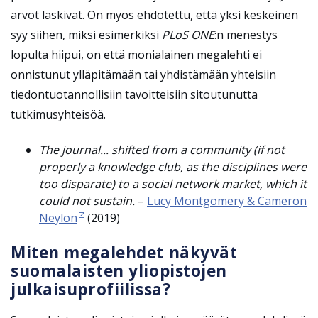
arvot laskivat. On myös ehdotettu, että yksi keskeinen
syy siihen, miksi esimerkiksi
PLoS ONE
:n menestys
lopulta hiipui, on että monialainen megalehti ei
onnistunut ylläpitämään tai yhdistämään yhteisiin
tiedontuotannollisiin tavoitteisiin sitoutunutta
tutkimusyhteisöä.
The journal... shifted from a community (if not
properly a knowledge club, as the
disciplines
were
too disparate) to a social network market, which it
could not sustain.
–
Lucy Montgomery & Cameron
Neylon
(2019)
Miten megalehdet näkyvät
suomalaisten yliopistojen
julkaisuprofiilissa?