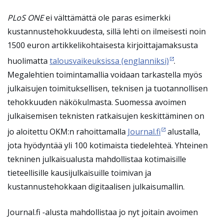
PLoS ONE
ei välttämättä ole paras esimerkki
kustannustehokkuudesta, sillä lehti on ilmeisesti noin
1500 euron artikkelikohtaisesta kirjoittajamaksusta
huolimatta
talousvaikeuksissa (englanniksi)
.
Megalehtien toimintamallia voidaan tarkastella myös
julkaisujen toimituksellisen, teknisen ja tuotannollisen
tehokkuuden näkökulmasta. Suomessa avoimen
julkaisemisen teknisten ratkaisujen keskittäminen on
jo aloitettu OKM:n rahoittamalla
Journal.fi
alustalla,
jota hyödyntää yli 100 kotimaista tiedelehteä. Yhteinen
tekninen julkaisualusta mahdollistaa kotimaisille
tieteellisille kausijulkaisuille toimivan ja
kustannustehokkaan digitaalisen julkaisumallin.
Journal.fi -alusta mahdollistaa jo nyt joitain avoimen