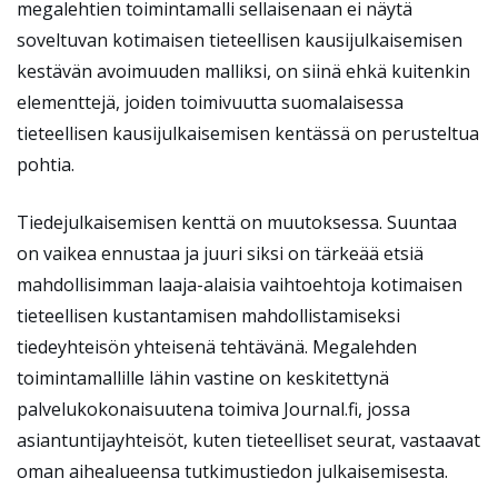
megalehtien toimintamalli sellaisenaan ei näytä
soveltuvan kotimaisen tieteellisen kausijulkaisemisen
kestävän avoimuuden malliksi, on siinä ehkä kuitenkin
elementtejä, joiden toimivuutta suomalaisessa
tieteellisen kausijulkaisemisen kentässä on perusteltua
pohtia.
Tiedejulkaisemisen kenttä on muutoksessa. Suuntaa
on vaikea ennustaa ja juuri siksi on tärkeää etsiä
mahdollisimman laaja-alaisia vaihtoehtoja kotimaisen
tieteellisen kustantamisen mahdollistamiseksi
tiedeyhteisön yhteisenä tehtävänä. Megalehden
toimintamallille lähin vastine on keskitettynä
palvelukokonaisuutena toimiva Journal.fi, jossa
asiantuntijayhteisöt, kuten tieteelliset seurat, vastaavat
oman aihealueensa tutkimustiedon julkaisemisesta.