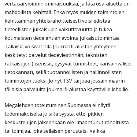
vertaisarvioinnin ominaisuuksia, ja tätä osa-aluetta on
mahdollista kehittää. Ehkä myös muiden toimintojen
kehittäminen yhteisrahoitteisesti voisi edistää
tieteellisten julkaisujen vaikuttavuutta ja tukea
kotimaisten tiedelehtien avointa julkaisutoimintaa.
Tällaisia voisivat olla Journal.fi-alustan yhteyteen
keskitetyt palvelut tiedeviestinnän, teknisten
ratkaisujen (lisenssit, pysyvät tunnisteet, kansainväliset
tietokannat), sekä tuotannollisten ja hallinnollisten
toimintojen tueksi. Jo nyt TSV tarjoaa jossain määrin
tällaisia palveluita Journal.fi-alustaa käyttäville lehdille.
Megalehden toteutuminen Suomessa ei näytä
todennäköiseltä jo siitä syystä, ettei pitkien
keskustelujen jälkeenkään ole ilmaantunut rahoitusta
tai toimijaa, joka sellaisen perustaisi. Vaikka