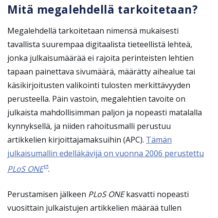
Mitä megalehdellä tarkoitetaan?
Megalehdellä tarkoitetaan nimensä mukaisesti
tavallista suurempaa digitaalista tieteellistä lehteä,
jonka julkaisumäärää ei rajoita perinteisten lehtien
tapaan painettava sivumäärä, määrätty aihealue tai
käsikirjoitusten valikointi tulosten merkittävyyden
perusteella. Päin vastoin, megalehtien tavoite on
julkaista mahdollisimman paljon ja nopeasti matalalla
kynnyksellä, ja niiden rahoitusmalli perustuu
artikkelien kirjoittajamaksuihin (APC).
Tämän
julkaisumallin edelläkävijä on vuonna 2006 perustettu
PLoS ONE
.
Perustamisen jälkeen
PLoS ONE
kasvatti nopeasti
vuosittain julkaistujen artikkelien määrää tullen