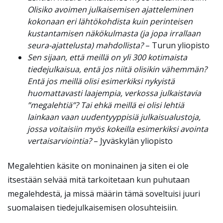
Olisiko avoimen julkaisemisen ajatteleminen
kokonaan eri lähtökohdista kuin perinteisen
kustantamisen näkökulmasta (ja jopa irrallaan
seura-ajattelusta) mahdollista?
– Turun yliopisto
Sen sijaan, että meillä on yli 300 kotimaista
tiedejulkaisua, entä jos niitä olisikin vähemmän?
Entä jos meillä olisi esimerkiksi nykyistä
huomattavasti laajempia, verkossa julkaistavia
”megalehtiä”? Tai ehkä meillä ei olisi lehtiä
lainkaan vaan uudentyyppisiä julkaisualustoja,
jossa voitaisiin myös kokeilla esimerkiksi avointa
vertaisarviointia?
– Jyväskylän yliopisto
Megalehtien käsite on moninainen ja siten ei ole
itsestään selvää mitä
tarkoitetaan
kun puhutaan
megalehdestä, ja missä määrin tämä soveltuisi juuri
suomalaisen tiedejulkaisemisen olosuhteisiin.