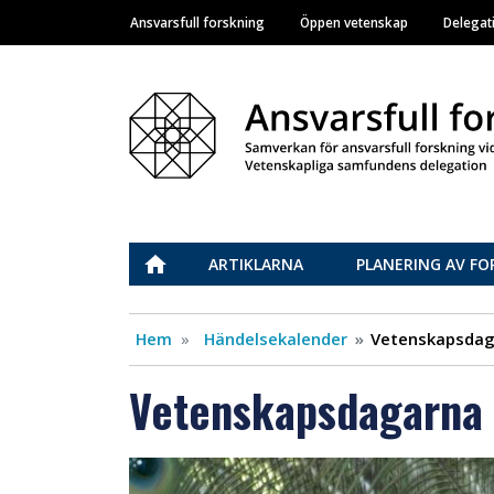
Ansvarsfull forskning
Öppen vetenskap
Delegat
Main navigation
Vastuullinen tiede
ETUSIVU
ARTIKLARNA
PLANERING AV FO
Hem
Händelsekalender
Vetenskapsdag
Vetenskapsdagarna