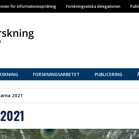
Hoppa
ionen för informationsspridning
Forskningsetiska delegationen
Publ
till
huvudinnehåll
RSKNING
FORSKNINGSARBETET
PUBLICERING
arna 2021
 2021