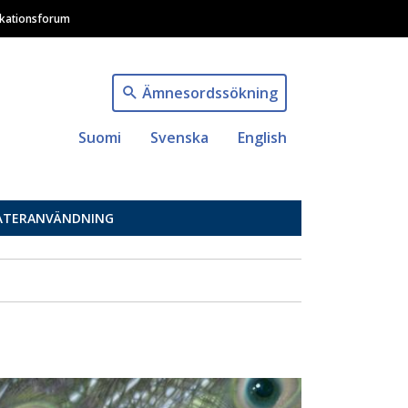
ikationsforum
Ämnesordssökning
Suomi
Svenska
English
ÅTERANVÄNDNING