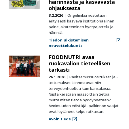
häirinnästä ja kasvavasta
ohjauksesta
3.2.2026
Ongelmiksi nostetaan
erityisesti kasvava institutionaalinen
paine, akateeminen hyötyajattelu ja
häirintä.
Tiedonjulkistamisen
neuvottelukunta
FOODNUTRI avaa
ruokavalion tieteellisen
tarkasti
26.1.2026
Ravitsemussuositukset ja -
tottumukset kiinnostavat niin
terveydenhuoltoa kuin kansalaisia.
Niistä kerätään massoittain tietoa,
mutta miten tietoa hyödynnetään?
Avoimuuden edistäjä -palkinnon saajat
ovat löytäneet kelpo ratkaisun.
Avoin tiede