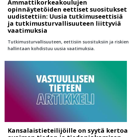
Ammattikorkeakoulujen
opinnäytetöiden eettiset suositukset
uudistettiin: Uusia tutkimuseettisiä
ja tutkimusturvallisuuteen liittyviä
vaatimuksia
Tutkimusturvallisuuteen, eettisiin suosituksiin ja riskien
hallintaan kohdistuu uusia vaatimuksia.
Kansalaistieteilijöille on syytä kertoa