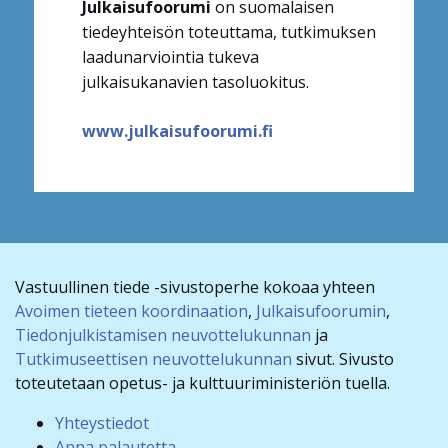
Julkaisufoorumi
on suomalaisen
tiedeyhteisön toteuttama, tutkimuksen
laadunarviointia tukeva
julkaisukanavien tasoluokitus.
www.julkaisufoorumi.fi
Vastuullinen tiede -sivustoperhe kokoaa yhteen
Avoimen tieteen koordinaation
,
Julkaisufoorumin
,
Tiedonjulkistamisen neuvottelukunnan
ja
Tutkimuseettisen neuvottelukunnan
sivut. Sivusto
toteutetaan opetus- ja kulttuuriministeriön tuella.
Yhteystiedot
Anna palautetta