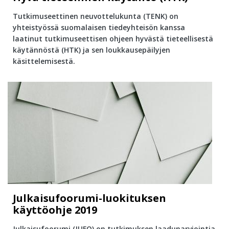
Tutkimuseettinen neuvottelukunta (TENK) on
yhteistyössä suomalaisen tiedeyhteisön kanssa
laatinut tutkimuseettisen ohjeen hyvästä tieteellisestä
käytännöstä (HTK) ja sen loukkausepäilyjen
käsittelemisestä.
Julkaisufoorumi-luokituksen
käyttöohje 2019
Julkaisufoorumi (JUFO) on tutkimuksen laadunarviointia