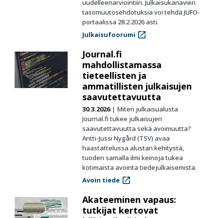
uudelleenarviointiin. Julkaisukanavien
tasomuutosehdotuksia voi tehdä JUFO-
portaalissa 28.2.2026 asti.
Julkaisufoorumi
Journal.fi
mahdollistamassa
tieteellisten ja
ammatillisten julkaisujen
saavutettavuutta
30.3.2026
Miten julkaisualusta
Journal.fi tukee julkaisujen
saavutettavuutta sekä avoimuutta?
Antti-Jussi Nygård (TSV) avaa
haastattelussa alustan kehitystä,
tuoden samalla ilmi keinoja tukea
kotimaista avointa tiedejulkaisemista.
Avoin tiede
Akateeminen vapaus:
tutkijat kertovat