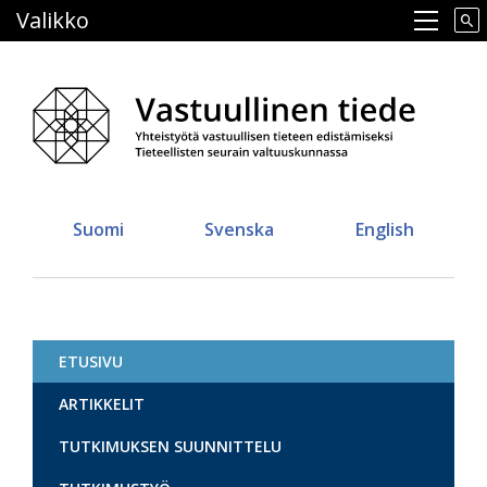
Hyppää
Valikko
Main navigation
pääsisältöön
Suomi
Svenska
English
ETUSIVU
Vastuullinen tiede
ARTIKKELIT
TUTKIMUKSEN SUUNNITTELU