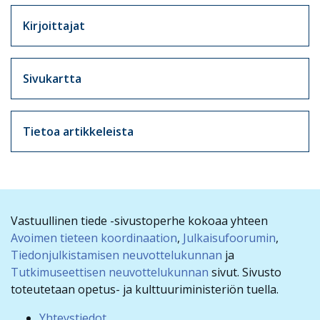
Artikkelit sivuvalikko
Kirjoittajat
Sivukartta
Tietoa artikkeleista
Vastuullinen tiede -sivustoperhe kokoaa yhteen
Avoimen tieteen koordinaation
,
Julkaisufoorumin
,
Tiedonjulkistamisen neuvottelukunnan
ja
Tutkimuseettisen neuvottelukunnan
sivut. Sivusto
toteutetaan opetus- ja kulttuuriministeriön tuella.
Yhteystiedot