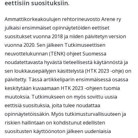
eettisiin suosituksiin.
Ammattikorkeakoulujen rehtorineuvosto Arene ry
julkaisi ensimmäiset opinnäytetöiden eettiset
suositukset vuonna 2018 ja niiden päivitetyn version
vuonna 2020. Sen jälkeen Tutkimuseettisen
neuvottelukunnan (TENK) ohjeet Suomessa
noudatettavasta hyvästä tieteellisestä käytännöstä ja
sen loukkausepäilyjen käsittelystä (HTK 2023 -ohje) on
päivitetty. Tässä artikkeliparin ensimmäisessä osassa
keskitytään kuvaamaan HTK 2023 -ohjeen tuomia
muutoksia. Tutkimukseen on myös sovittu uusia
eettisiä suosituksia, joita tulee noudattaa
opinnäytetöissäkin. Myös tutkimusturvallisuuteen ja
riskien hallintaan on kohdistunut edellisten
suositusten käyttöönoton jälkeen uudenlaisia