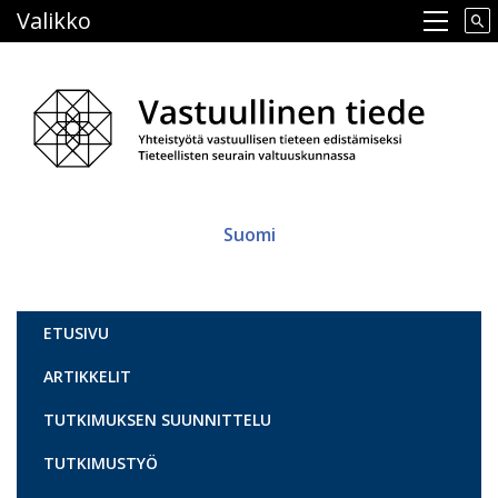
Hyppää
Valikko
Main navigation
pääsisältöön
Suomi
Vastuullinen tiede
ETUSIVU
ARTIKKELIT
TUTKIMUKSEN SUUNNITTELU
TUTKIMUSTYÖ