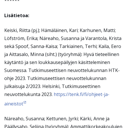
******
Lisätietoa:
Keiski, Riitta (pj.); Hämäläinen, Kari; Karhunen, Matti;
Löfström, Erika; Näreaho, Susanna ja Varantola, Krista
sekä Spoof, Sanna-Kaisa; Tarkiainen, Terhi; Kaila, Eero
ja Aittasalo, Minna (siht.) (työryhmä): Hyvä tieteellinen
käytäntö ja sen loukkausepäilyjen käsitteleminen
Suomessa. Tutkimuseettisen neuvottelukunnan HTK-
ohje 2023. Tutkimuseettisen neuvottelukunnan
julkaisuja 2/2023. Helsinki, Tutkimuseettinen
neuvottelukunta 2023.
https://tenk.fi/fi/ohjeet-ja-
aineistot
Näreaho, Susanna; Kettunen, Jyrki; Kärki, Anne ja
Päällysaho, Seliina (työryhmä): Ammattikorkeakoulujen