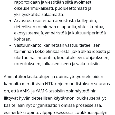
raportoidaan ja viestitään siitä avoimesti,
oikeudenmukaisesti, puolueettomasti ja
yksityiskohtia salaamatta.
Arvostus: osoitetaan arvostusta kollegoita,
tieteellisen toiminnan osapuolia, yhteiskuntaa,
ekosysteemejä, ympäristöä ja kulttuuriperintöä
kohtaan.
Vastuunkanto: kannetaan vastuu tieteellisen
toiminnan koko elinkaaresta, joka alkaa ideasta ja
ulottuu hallinnointiin, koulutukseen, ohjaukseen,
toteutukseen, julkaisemiseen ja vaikutuksiin.
Ammattikorkeakoulujen ja opinnäytetyöntekijöiden
kannalta merkittävin HTK-ohjeen uudistuksen seuraus
on, että AMK- ja YAMK-tasoisiin opinnäytetöihin
liittyvät hyvän tieteellisen käytännön loukkausepäilyt
käsitellään nyt organisaation omissa prosesseissa,
esimerkiksi opintovilppiprosessissa. Loukkausepäilyn