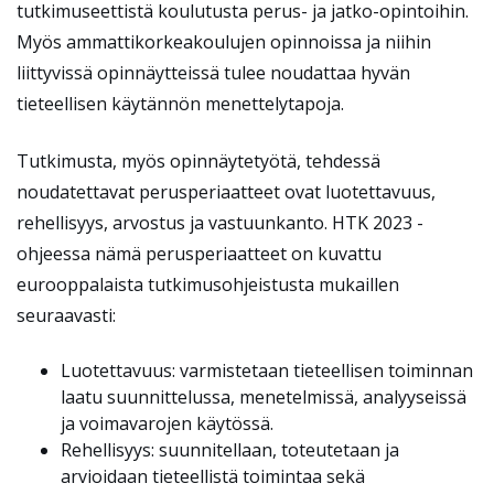
tutkimuseettistä koulutusta perus- ja jatko-opintoihin.
Myös ammattikorkeakoulujen opinnoissa ja niihin
liittyvissä opinnäytteissä tulee noudattaa hyvän
tieteellisen käytännön menettelytapoja.
Tutkimusta, myös opinnäytetyötä, tehdessä
noudatettavat perusperiaatteet ovat luotettavuus,
rehellisyys, arvostus ja vastuunkanto. HTK 2023 -
ohjeessa nämä perusperiaatteet on kuvattu
eurooppalaista tutkimusohjeistusta mukaillen
seuraavasti:
Luotettavuus: varmistetaan tieteellisen toiminnan
laatu suunnittelussa, menetelmissä, analyyseissä
ja voimavarojen käytössä.
Rehellisyys: suunnitellaan, toteutetaan ja
arvioidaan tieteellistä toimintaa sekä