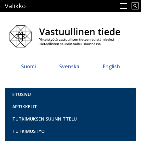
Hyppää
Valikko
Main navigation
pääsisältöön
Suomi
Svenska
English
Vastuullinen tiede
ETUSIVU
ARTIKKELIT
TUTKIMUKSEN SUUNNITTELU
TUTKIMUSTYÖ