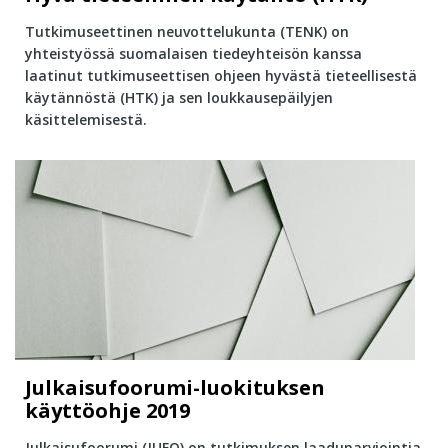
Tutkimuseettinen neuvottelukunta (TENK) on
yhteistyössä suomalaisen tiedeyhteisön kanssa
laatinut tutkimuseettisen ohjeen hyvästä tieteellisestä
käytännöstä (HTK) ja sen loukkausepäilyjen
käsittelemisestä.
Julkaisufoorumi-luokituksen
käyttöohje 2019
Julkaisufoorumi (JUFO) on tutkimuksen laadunarviointia