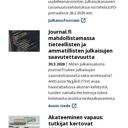
uudelleenarviointiin. Julkaisukanavien
tasomuutosehdotuksia voi tehdä JUFO-
portaalissa 28.2.2026 asti.
Julkaisufoorumi
Journal.fi
mahdollistamassa
tieteellisten ja
ammatillisten julkaisujen
saavutettavuutta
30.3.2026
Miten julkaisualusta
Journal.fi tukee julkaisujen
saavutettavuutta sekä avoimuutta?
Antti-Jussi Nygård (TSV) avaa
haastattelussa alustan kehitystä,
tuoden samalla ilmi keinoja tukea
kotimaista avointa tiedejulkaisemista.
Avoin tiede
Akateeminen vapaus:
tutkijat kertovat