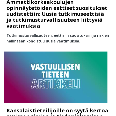
Ammattikorkeakoulujen
opinnäytetöiden eettiset suositukset
uudistettiin: Uusia tutkimuseettisiä
ja tutkimusturvallisuuteen liittyviä
vaatimuksia
Tutkimusturvallisuuteen, eettisiin suosituksiin ja riskien
hallintaan kohdistuu uusia vaatimuksia.
Kansalaistieteilijöille on syytä kertoa