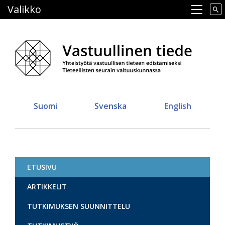
Hyppää
Valikko
Main navigation
pääsisältöön
Suomi
Svenska
English
ETUSIVU
Vastuullinen tiede
ARTIKKELIT
TUTKIMUKSEN SUUNNITTELU