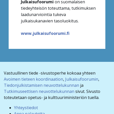
Julkaisufoorumi
on suomalaisen
tiedeyhteisön toteuttama, tutkimuksen
laadunarviointia tukeva
julkaisukanavien tasoluokitus.
www.julkaisufoorumi.fi
Vastuullinen tiede -sivustoperhe kokoaa yhteen
Avoimen tieteen koordinaation
,
Julkaisufoorumin
,
Tiedonjulkistamisen neuvottelukunnan
ja
Tutkimuseettisen neuvottelukunnan
sivut. Sivusto
toteutetaan opetus- ja kulttuuriministeriön tuella.
Yhteystiedot
Anna palautetta