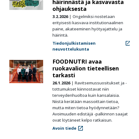
häirinnästä ja kasvavasta
ohjauksesta
3.2.2026
Ongelmiksi nostetaan
erityisesti kasvava institutionaalinen
paine, akateeminen hyötyajattelu ja
häirintä.
Tiedonjulkistamisen
neuvottelukunta
FOODNUTRI avaa
ruokavalion tieteellisen
tarkasti
26.1.2026
Ravitsemussuositukset ja -
tottumukset kiinnostavat niin
terveydenhuoltoa kuin kansalaisia.
Niistä kerätään massoittain tietoa,
mutta miten tietoa hyödynnetään?
Avoimuuden edistäjä -palkinnon saajat
ovat löytäneet kelpo ratkaisun.
Avoin tiede