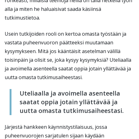
rohkeasti, millaisia teemoja heillä on tällä hetkellä työn
alla ja miten he haluaisivat saada käsiinsä
tutkimustietoa.
Usein tutkijoiden rooli on kertoa omasta työstään ja
vastata puheenvuoron päätteeksi muutamaan
kysymykseen. Mitä jos kääntäisit asetelman välillä
toisinpäin ja olisit se, joka kysyy kysymyksiä? Uteliaalla
ja avoimella asenteella saatat oppia jotain yllättävää ja
uutta omasta tutkimusaiheestasi.
Uteliaalla ja avoimella asenteella
saatat oppia jotain yllättävää ja
uutta omasta tutkimusaiheestasi.
Järjestä hankkeen käynnistystilaisuus, jossa
puheenvuorojen sarjatulen sijaan käydään