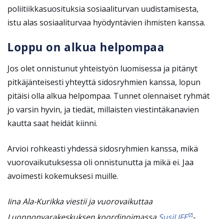
poliitiikkasuosituksia sosiaaliturvan uudistamisesta,
istu alas sosiaaliturvaa hyödyntävien ihmisten kanssa.
Loppu on alkua helpompaa
Jos olet onnistunut yhteistyön luomisessa ja pitänyt
pitkäjänteisesti yhteyttä sidosryhmien kanssa, lopun
pitäisi olla alkua helpompaa. Tunnet olennaiset ryhmät
jo varsin hyvin, ja tiedät, millaisten viestintäkanavien
kautta saat heidät kiinni.
Arvioi rohkeasti yhdessä sidosryhmien kanssa, mikä
vuorovaikutuksessa oli onnistunutta ja mikä ei. Jaa
avoimesti kokemuksesi muille.
Iina Ala-Kurikka viestii ja vuorovaikuttaa
Luonnonvarakeskuksen koordinoimassa
SusiLIFE
-