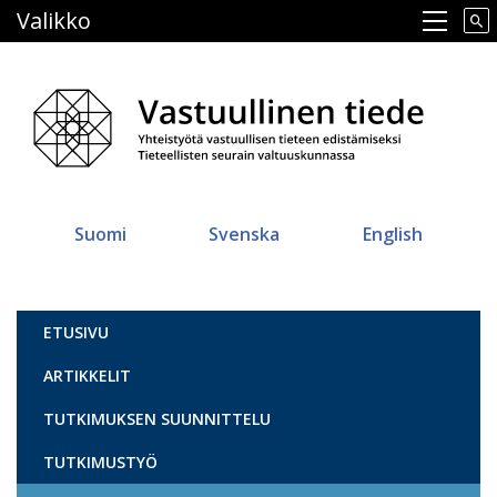
Hyppää
Valikko
Main navigation
pääsisältöön
Suomi
Svenska
English
Vastuullinen tiede
ETUSIVU
ARTIKKELIT
TUTKIMUKSEN SUUNNITTELU
TUTKIMUSTYÖ