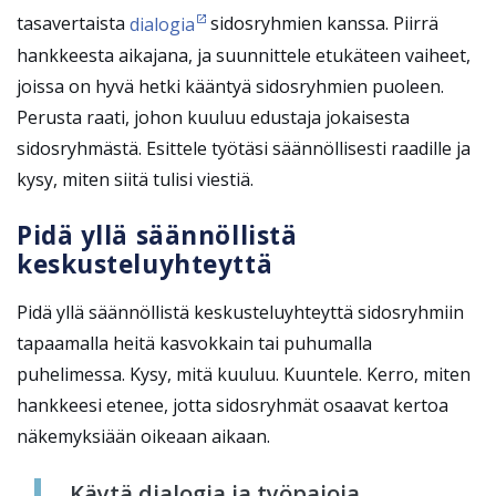
tasavertaista
dialogia
sidosryhmien kanssa. Piirrä
hankkeesta aikajana, ja suunnittele etukäteen vaiheet,
joissa on hyvä hetki kääntyä sidosryhmien puoleen.
Perusta raati, johon kuuluu edustaja jokaisesta
sidosryhmästä. Esittele työtäsi säännöllisesti raadille ja
kysy, miten siitä tulisi viestiä.
Pidä yllä säännöllistä
keskusteluyhteyttä
Pidä yllä säännöllistä keskusteluyhteyttä sidosryhmiin
tapaamalla heitä kasvokkain tai puhumalla
puhelimessa. Kysy, mitä kuuluu. Kuuntele. Kerro, miten
hankkeesi etenee, jotta sidosryhmät osaavat kertoa
näkemyksiään oikeaan aikaan.
Käytä dialogia ja työpajoja