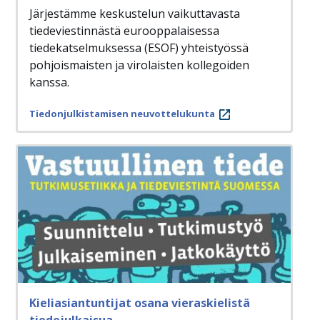
Järjestämme keskustelun vaikuttavasta
tiedeviestinnästä eurooppalaisessa
tiedekatselmuksessa (ESOF) yhteistyössä
pohjoismaisten ja virolaisten kollegoiden
kanssa.
Tiedonjulkistamisen neuvottelukunta
Kieliasiantuntijat osana vieraskielistä
tiedejulkaisua