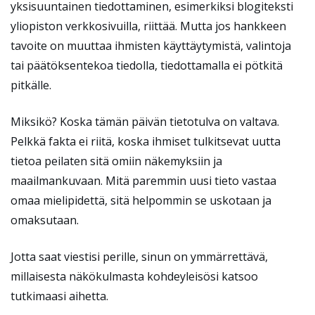
yksisuuntainen tiedottaminen, esimerkiksi blogiteksti
yliopiston verkkosivuilla, riittää. Mutta jos hankkeen
tavoite on muuttaa ihmisten käyttäytymistä, valintoja
tai päätöksentekoa tiedolla, tiedottamalla ei pötkitä
pitkälle.
Miksikö? Koska tämän päivän tietotulva on valtava.
Pelkkä fakta ei riitä, koska ihmiset tulkitsevat uutta
tietoa peilaten sitä omiin näkemyksiin ja
maailmankuvaan. Mitä paremmin uusi tieto vastaa
omaa mielipidettä, sitä helpommin se uskotaan ja
omaksutaan.
Jotta saat viestisi perille, sinun on ymmärrettävä,
millaisesta näkökulmasta kohdeyleisösi katsoo
tutkimaasi aihetta.