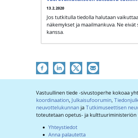
13.2.2020
Jos tutkitulla tiedolla halutaan vaikutta
näkemykset ja maailmankuva. Ne eivät s
kanssa.
Vastuullinen tiede -sivustoperhe kokoaa y
koordinaation
,
Julkaisufoorumin
,
Tiedonjul
neuvottelukunnan
ja
Tutkimuseettisen neu
toteutetaan opetus- ja kulttuuriministeriön t
Yhteystiedot
Anna palautetta