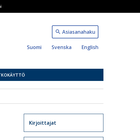
i
Asiasanahaku
Suomi
Svenska
English
TKOKÄYTTÖ
Artikkelit sivuvalikko
Kirjoittajat