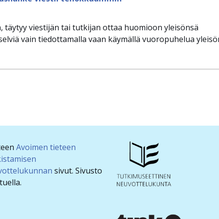
a, täytyy viestijän tai tutkijan ottaa huomioon yleisönsä
elviä vain tiedottamalla vaan käymällä vuoropuhelua yleisö
hteen
Avoimen tieteen
kistamisen
vottelukunnan
sivut. Sivusto
uella.