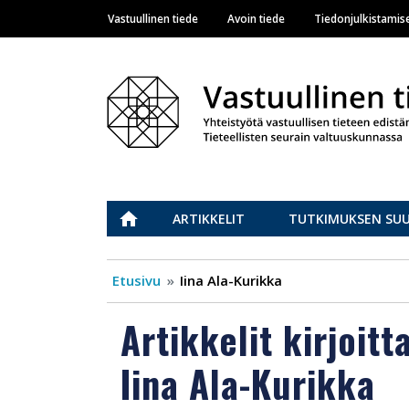
Vastuullinen tiede
Avoin tiede
Tiedonjulkistamis
Main navigation
Vastuullinen tiede
ETUSIVU
ARTIKKELIT
TUTKIMUKSEN SU
Etusivu
Iina Ala-Kurikka
Artikkelit kirjoitt
Iina Ala-Kurikka