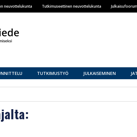
Hyppää
en neuvottelukunta
Tutkimuseettinen neuvottelukunta
Julkaisufoorum
pääsisältöön
UNNITTELU
TUTKIMUSTYÖ
JULKAISEMINEN
JA
ajalta: