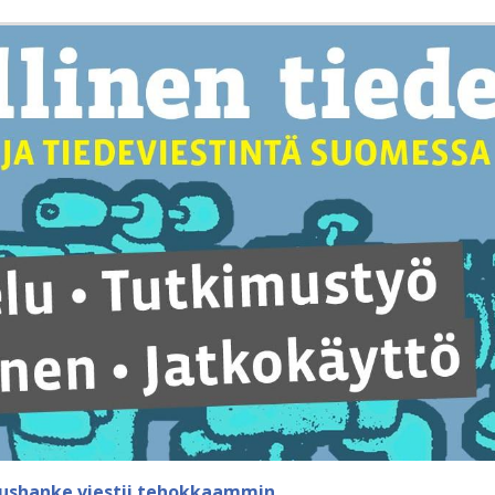
ushanke viestii tehokkaammin