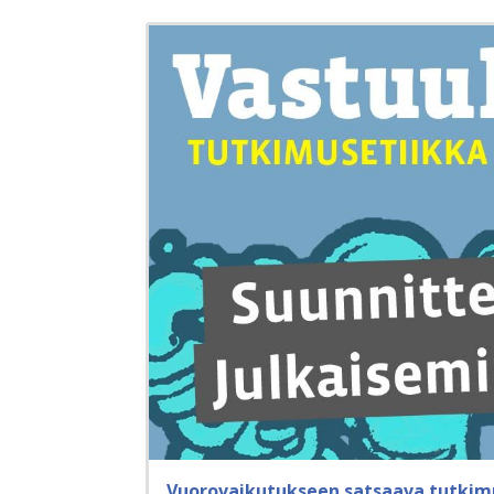
Vuorovaikutukseen satsaava tutkim