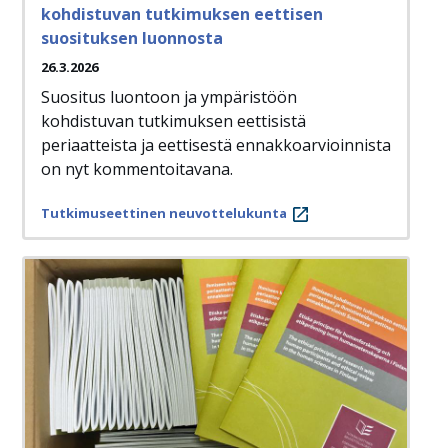
kohdistuvan tutkimuksen eettisen
suosituksen luonnosta
26.3.2026
Suositus luontoon ja ympäristöön
kohdistuvan tutkimuksen eettisistä
periaatteista ja eettisestä ennakkoarvioinnista
on nyt kommentoitavana.
Tutkimuseettinen neuvottelukunta