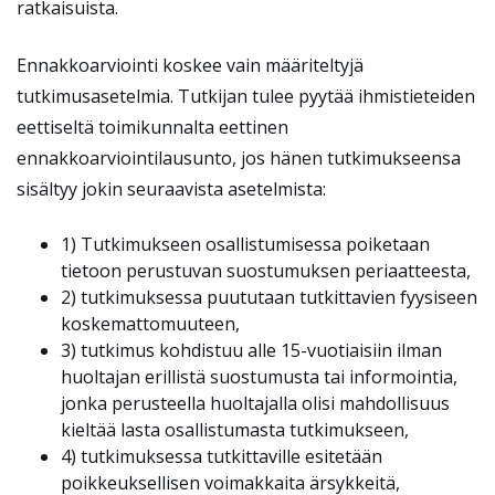
ratkaisuista.
Ennakkoarviointi koskee vain määriteltyjä
tutkimusasetelmia. Tutkijan tulee pyytää ihmistieteiden
eettiseltä toimikunnalta eettinen
ennakkoarviointilausunto, jos hänen tutkimukseensa
sisältyy jokin seuraavista asetelmista:
1) Tutkimukseen osallistumisessa poiketaan
tietoon perustuvan suostumuksen periaatteesta,
2) tutkimuksessa puututaan tutkittavien fyysiseen
koskemattomuuteen,
3) tutkimus kohdistuu alle 15-vuotiaisiin ilman
huoltajan erillistä suostumusta tai informointia,
jonka perusteella huoltajalla olisi mahdollisuus
kieltää lasta osallistumasta tutkimukseen,
4) tutkimuksessa tutkittaville esitetään
poikkeuksellisen voimakkaita ärsykkeitä,