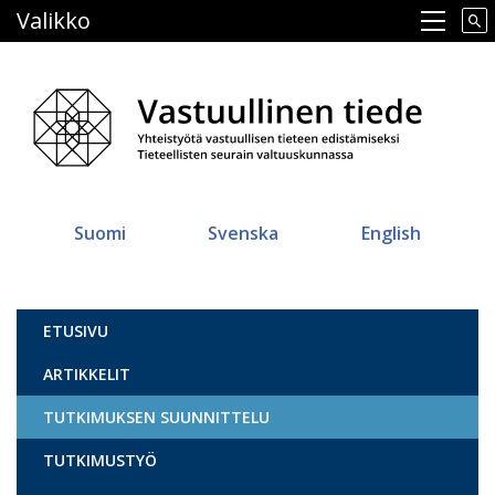
Hyppää
Valikko
Main navigation
pääsisältöön
Suomi
Svenska
English
Vastuullinen tiede
ETUSIVU
ARTIKKELIT
TUTKIMUKSEN SUUNNITTELU
TUTKIMUSTYÖ