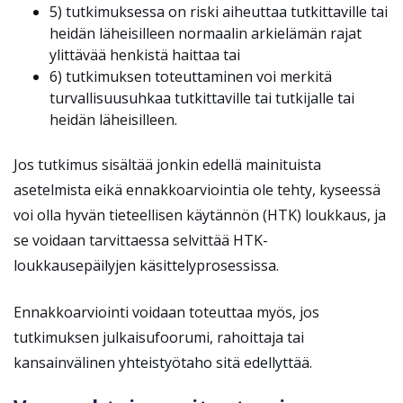
5) tutkimuksessa on riski aiheuttaa tutkittaville tai
heidän läheisilleen normaalin arkielämän rajat
ylittävää henkistä haittaa tai
6) tutkimuksen toteuttaminen voi merkitä
turvallisuusuhkaa tutkittaville tai tutkijalle tai
heidän läheisilleen.
Jos tutkimus sisältää jonkin edellä mainituista
asetelmista eikä ennakkoarviointia ole tehty, kyseessä
voi olla hyvän tieteellisen käytännön (HTK) loukkaus, ja
se voidaan tarvittaessa selvittää HTK-
loukkausepäilyjen käsittelyprosessissa.
Ennakkoarviointi voidaan toteuttaa myös, jos
tutkimuksen julkaisufoorumi, rahoittaja tai
kansainvälinen yhteistyötaho sitä edellyttää.