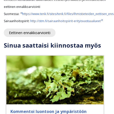
eettinen ennakkoarviointi
Suomessa
:
https://www.tenk.fi/sites/tenk.fi/files/Ihmistieteiden_eettisen_
Sairaanhoitopiirit:
http://stm.fi/sairaanhoitopiirit-erityisvastuualueet
Eettinen ennakkoarviointi
Sinua saattaisi kiinnostaa myös
Kommentoi luontoon ja ympäristöön