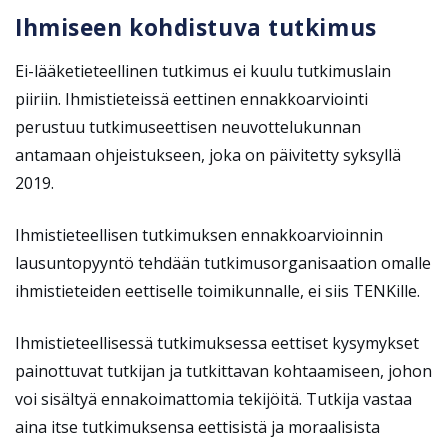
Ihmiseen kohdistuva tutkimus
Ei-lääketieteellinen tutkimus ei kuulu tutkimuslain
piiriin. Ihmistieteissä eettinen ennakkoarviointi
perustuu tutkimuseettisen neuvottelukunnan
antamaan ohjeistukseen, joka on päivitetty syksyllä
2019.
Ihmistieteellisen tutkimuksen ennakkoarvioinnin
lausuntopyyntö tehdään tutkimusorganisaation omalle
ihmistieteiden eettiselle toimikunnalle, ei siis TENKille.
Ihmistieteellisessä tutkimuksessa eettiset kysymykset
painottuvat tutkijan ja tutkittavan kohtaamiseen, johon
voi sisältyä ennakoimattomia tekijöitä. Tutkija vastaa
aina itse tutkimuksensa eettisistä ja moraalisista