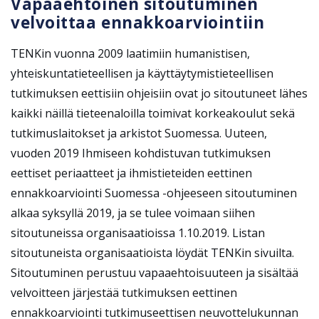
Vapaaehtoinen sitoutuminen
velvoittaa ennakkoarviointiin
TENKin vuonna 2009 laatimiin humanistisen,
yhteiskuntatieteellisen ja käyttäytymistieteellisen
tutkimuksen eettisiin ohjeisiin ovat jo sitoutuneet lähes
kaikki näillä tieteenaloilla toimivat korkeakoulut sekä
tutkimuslaitokset ja arkistot Suomessa. Uuteen,
vuoden 2019 Ihmiseen kohdistuvan tutkimuksen
eettiset periaatteet ja ihmistieteiden eettinen
ennakkoarviointi Suomessa -ohjeeseen sitoutuminen
alkaa syksyllä 2019, ja se tulee voimaan siihen
sitoutuneissa organisaatioissa 1.10.2019. Listan
sitoutuneista organisaatioista löydät TENKin sivuilta.
Sitoutuminen perustuu vapaaehtoisuuteen ja sisältää
velvoitteen järjestää tutkimuksen eettinen
ennakkoarviointi tutkimuseettisen neuvottelukunnan