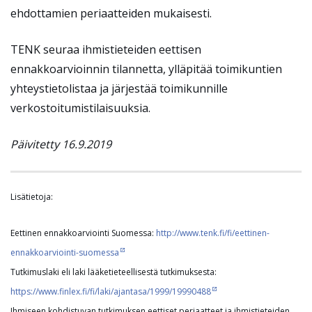
ehdottamien periaatteiden mukaisesti.
TENK seuraa ihmistieteiden eettisen
ennakkoarvioinnin tilannetta, ylläpitää toimikuntien
yhteystietolistaa ja järjestää toimikunnille
verkostoitumistilaisuuksia.
Päivitetty 16.9.2019
Lisätietoja:
Eettinen ennakkoarviointi Suomessa:
http://www.tenk.fi/fi/eettinen-
ennakkoarviointi-suomessa
Tutkimuslaki eli laki lääketieteellisestä tutkimuksesta:
https://www.finlex.fi/fi/laki/ajantasa/1999/19990488
Ihmiseen kohdistuvan tutkimuksen eettiset periaatteet ja ihmistieteiden