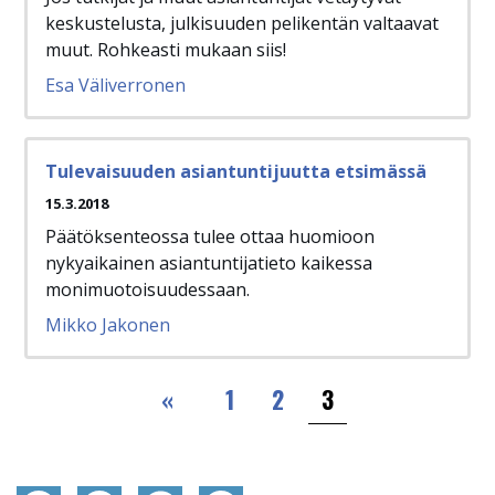
keskustelusta, julkisuuden pelikentän valtaavat
muut. Rohkeasti mukaan siis!
Esa Väliverronen
Tulevaisuuden asiantuntijuutta etsimässä
15.3.2018
Päätöksenteossa tulee ottaa huomioon
nykyaikainen asiantuntijatieto kaikessa
monimuotoisuudessaan.
Mikko Jakonen
Sivutus
‹‹
«
1
2
3