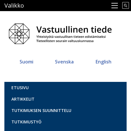
Hyppää
Valikko
Main navigation
pääsisältöön
Suomi
Svenska
English
Vastuullinen tiede
ETUSIVU
ARTIKKELIT
TUTKIMUKSEN SUUNNITTELU
TUTKIMUSTYÖ