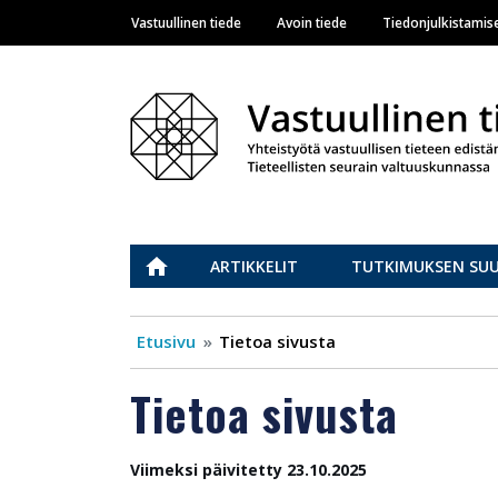
Vastuullinen tiede
Avoin tiede
Tiedonjulkistamis
Main navigation
Vastuullinen tiede
ETUSIVU
ARTIKKELIT
TUTKIMUKSEN SU
Etusivu
Tietoa sivusta
Tietoa sivusta
Viimeksi päivitetty 23.10.2025