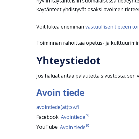
hyviin käytänteisiin suomalaisessa tiedeyhte
käytänteet yhdistyvät osaksi avoimen tieteen
Voit lukea enemmän
vastuullisen tieteen toi
Toiminnan rahoittaa opetus- ja kulttuurimin
Yhteystiedot
Jos haluat antaa palautetta sivustosta, sen 
Avoin tiede
avointiede(at)tsv.fi
Facebook:
Avointiede
YouTube:
Avoin tiede