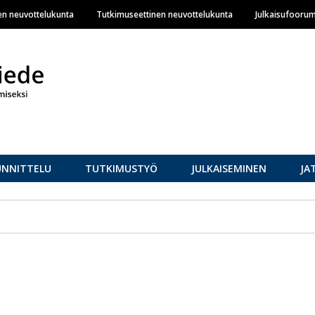
Hyppää
en neuvottelukunta
Tutkimuseettinen neuvottelukunta
Julkaisufoorum
pääsisältöön
UNNITTELU
TUTKIMUSTYÖ
JULKAISEMINEN
JA