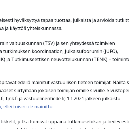
isesti hyväksyttyä tapaa tuottaa, julkaista ja arvioida tutkit
oa ja käyttöä yhteiskunnassa.
eurain valtuuskunnan (TSV) ja sen yhteydessä toimivien
ja tutkimuksen koordinaation, Julkaisufoorumin (JUFO),
K) ja Tutkimuseettisen neuvottelukunnan (TENK) – toiminto
äpitävät edellä mainitut vastuullisen tieteen toimijat. Näiltä s
äset siirtymään jokaisen toimijan omille sivuille. S
ivustope
.fi, tjnk.fi ja vastuullinentiede.fi) 1.1.2021 jälkeen julkaistu
, ellei toisin ole mainittu
.
tikkelit, jotka toimivat oppaina tutkimusetiikan ja tiedevies