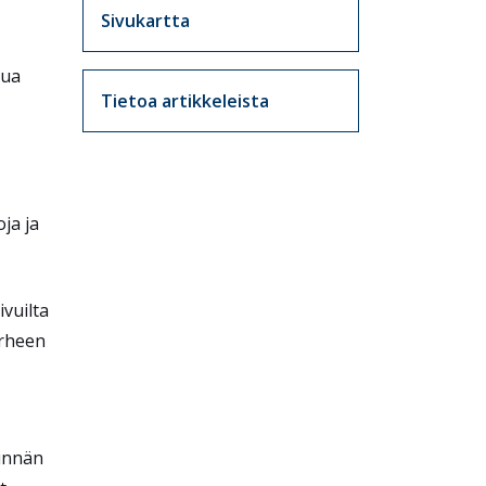
Sivukartta
tua
Tietoa artikkeleista
ja ja
ivuilta
rheen
tinnän