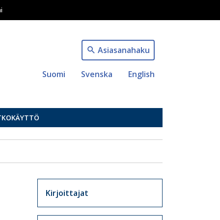
i
Asiasanahaku
Suomi
Svenska
English
TKOKÄYTTÖ
Artikkelit sivuvalikko
Kirjoittajat