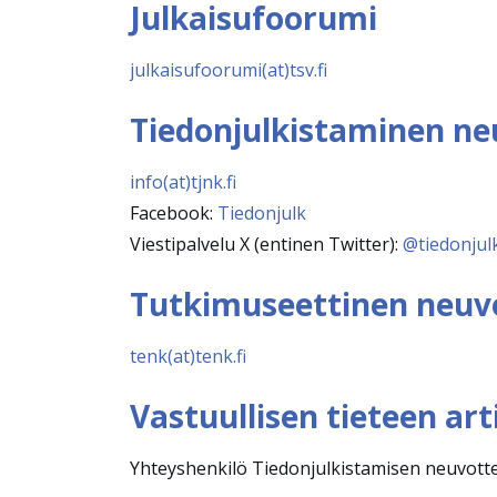
Julkaisufoorumi
julkaisufoorumi(at)tsv.fi
Tiedonjulkistaminen ne
info(at)tjnk.fi
Facebook:
Tiedonjulk
Viestipalvelu X (entinen Twitter):
@tiedonjul
Tutkimuseettinen neuv
tenk(at)tenk.fi
Vastuullisen tieteen art
Yhteyshenkilö Tiedonjulkistamisen neuvottel