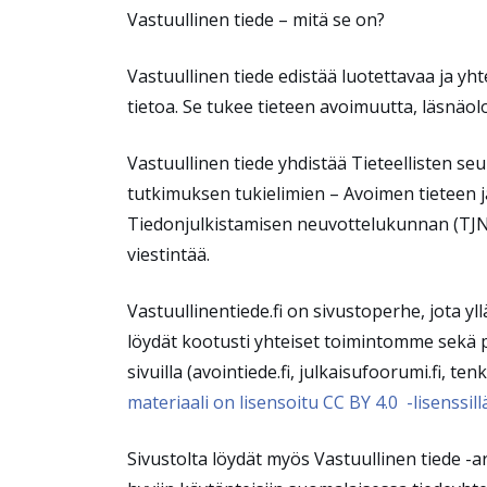
Vastuullinen tiede
–
mitä se on?
Vastuullinen tiede edistää luotettavaa ja yhte
tietoa. Se tukee tieteen avoimuutta, läsnäol
Vastuullinen tiede yhdistää Tieteellisten s
tutkimuksen tukielimien – Avoimen tieteen 
Tiedonjulkistamisen neuvottelukunnan (TJN
viestintää.
Vastuullinentiede.fi on sivustoperhe, jota yll
löydät kootusti yhteiset toimintomme sekä pä
sivuilla (avointiede.fi, julkaisufoorumi.fi, tenk
materiaali on lisensoitu CC BY 4.0 -lisenssillä
Sivustolta löydät myös Vastuullinen tiede -ar