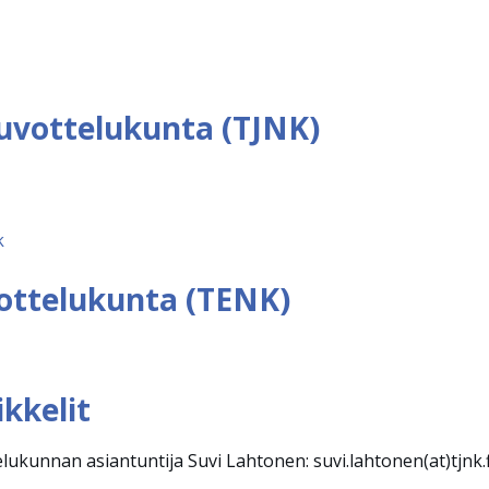
uvottelukunta (TJNK)
k
ottelukunta (TENK)
ikkelit
ukunnan asiantuntija Suvi Lahtonen: suvi.lahtonen(at)tjnk.f