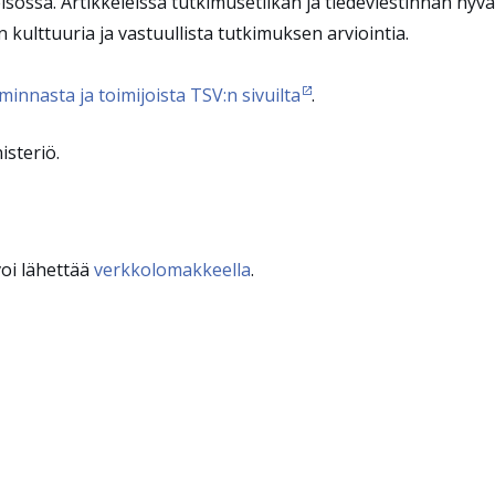
isössä. Artikkeleissa tutkimusetiikan ja tiedeviestinnän hyvä
 kulttuuria ja vastuullista tutkimuksen arviointia.
minnasta ja toimijoista TSV:n sivuilta
.
isteriö.
voi lähettää
verkkolomakkeella
.