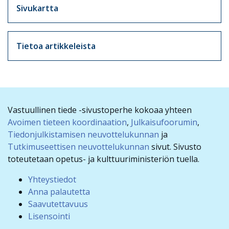
Sivukartta
Tietoa artikkeleista
Vastuullinen tiede -sivustoperhe kokoaa yhteen
Avoimen tieteen koordinaation
,
Julkaisufoorumin
,
Tiedonjulkistamisen neuvottelukunnan
ja
Tutkimuseettisen neuvottelukunnan
sivut. Sivusto
toteutetaan opetus- ja kulttuuriministeriön tuella.
Yhteystiedot
Anna palautetta
Saavutettavuus
Lisensointi