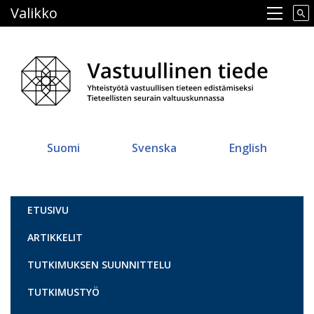
Hyppää
Valikko
Main navigation
pääsisältöön
Suomi
Svenska
English
Vastuullinen tiede
ETUSIVU
ARTIKKELIT
TUTKIMUKSEN SUUNNITTELU
TUTKIMUSTYÖ