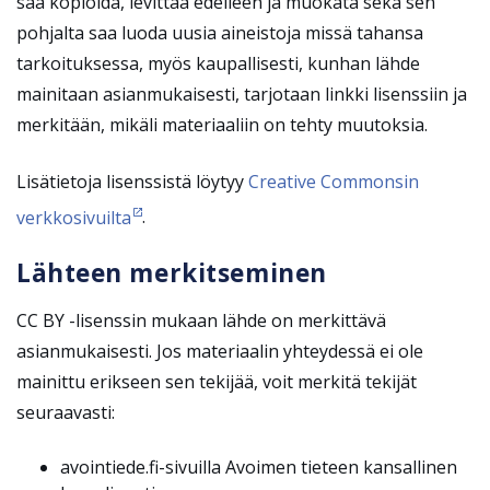
saa kopioida, levittää edelleen ja muokata sekä sen
pohjalta saa luoda uusia aineistoja missä tahansa
tarkoituksessa, myös kaupallisesti, kunhan lähde
mainitaan asianmukaisesti, tarjotaan linkki lisenssiin ja
merkitään, mikäli materiaaliin on tehty muutoksia.
Lisätietoja lisenssistä löytyy
Creative Commonsin
verkkosivuilta
.
Lähteen merkitseminen
CC BY -lisenssin mukaan lähde on merkittävä
asianmukaisesti. Jos materiaalin yhteydessä ei ole
mainittu erikseen sen tekijää, voit merkitä tekijät
seuraavasti:
avointiede.fi-sivuilla Avoimen tieteen kansallinen