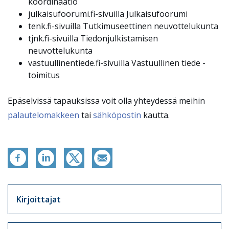
koordinaatio
julkaisufoorumi.fi-sivuilla Julkaisufoorumi
tenk.fi-sivuilla Tutkimuseettinen neuvottelukunta
tjnk.fi-sivuilla Tiedonjulkistamisen
neuvottelukunta
vastuullinentiede.fi-sivuilla Vastuullinen tiede -
toimitus
Epäselvissä tapauksissa voit olla yhteydessä meihin
palautelomakkeen
tai
sähköpostin
kautta.
Artikkelit sivuvalikko
Kirjoittajat