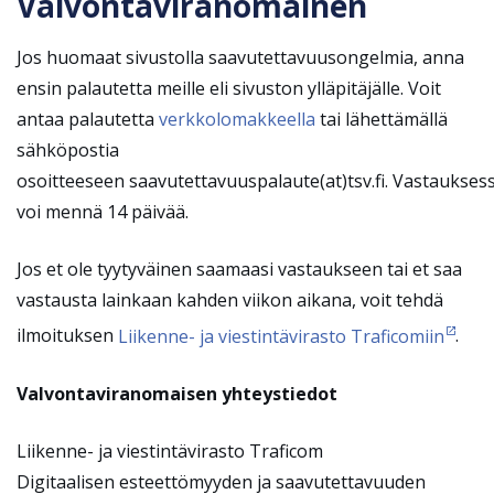
Valvontaviranomainen
Jos huomaat sivustolla saavutettavuusongelmia, anna
ensin palautetta meille eli sivuston ylläpitäjälle.
Voit
antaa palautetta
verkkolomakkeella
tai lähettämällä
sähköpostia
osoitteeseen saavutettavuuspalaute(at)tsv.fi
.
Vastaukses
voi mennä 14 päivää.
Jos et ole tyytyväinen saamaasi vastaukseen tai et saa
vastausta lainkaan kahden viikon aikana, voit tehdä
ilmoituksen
Liikenne- ja viestintävirasto Traficomiin
.
Valvontaviranomaisen yhteystiedot
Liikenne- ja viestintävirasto Traficom
Digitaalisen esteettömyyden ja saavutettavuuden