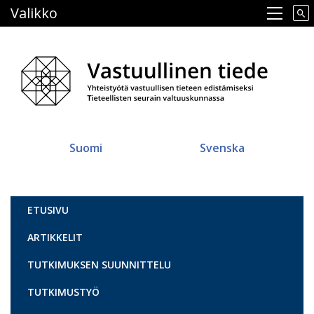
Hyppää
Valikko
Main navigation
pääsisältöön
Suomi
Svenska
Vastuullinen tiede
ETUSIVU
ARTIKKELIT
TUTKIMUKSEN SUUNNITTELU
TUTKIMUSTYÖ