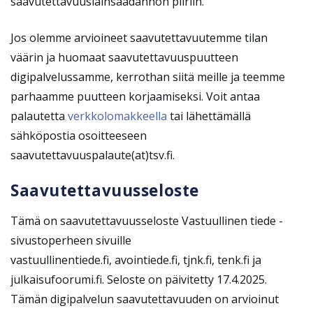
saavutettavuuslainsäädännön piiriin.
Jos olemme arvioineet saavutettavuutemme tilan
väärin ja huomaat saavutettavuuspuutteen
digipalvelussamme,
kerrothan siitä
meille ja teemme
parhaamme puutteen korjaamiseksi. Voit antaa
palautetta
verkkolomakkeella
tai lähettämällä
sähköpostia osoitteeseen
saavutettavuuspalaute(at)tsv.fi.
Saavutettavuusseloste
Tämä on saavutettavuusseloste Vastuullinen tiede -
sivustoperheen sivuille
vastuullinentiede.fi, avointiede.fi, tjnk.fi, tenk.fi ja
julkaisufoorumi.fi. Seloste on päivitetty 17.4.2025.
Tämän digipalvelun saavutettavuuden on arvioinut