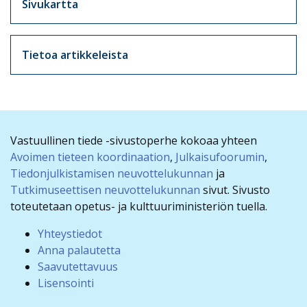
Sivukartta
Tietoa artikkeleista
Vastuullinen tiede -sivustoperhe kokoaa yhteen
Avoimen tieteen koordinaation
,
Julkaisufoorumin
,
Tiedonjulkistamisen neuvottelukunnan
ja
Tutkimuseettisen neuvottelukunnan
sivut. Sivusto
toteutetaan opetus- ja kulttuuriministeriön tuella.
Yhteystiedot
Anna palautetta
Saavutettavuus
Lisensointi