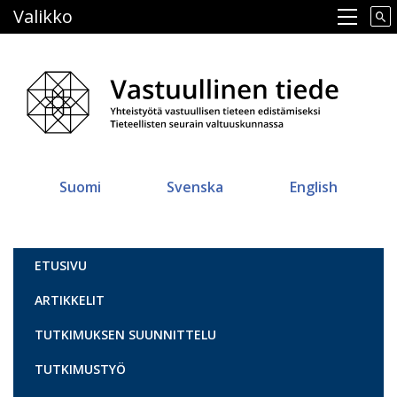
Hyppää
Valikko
Main navigation
pääsisältöön
Suomi
Svenska
English
Vastuullinen tiede
ETUSIVU
ARTIKKELIT
TUTKIMUKSEN SUUNNITTELU
TUTKIMUSTYÖ