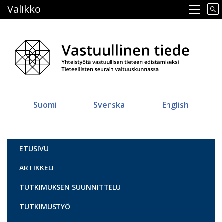
Hyppää
Valikko
Main navigation
pääsisältöön
Suomi
Svenska
English
Vastuullinen tiede
ETUSIVU
ARTIKKELIT
TUTKIMUKSEN SUUNNITTELU
TUTKIMUSTYÖ