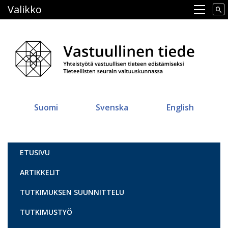
Hyppää
Valikko
Main navigation
pääsisältöön
Suomi
Svenska
English
Vastuullinen tiede
ETUSIVU
ARTIKKELIT
TUTKIMUKSEN SUUNNITTELU
TUTKIMUSTYÖ