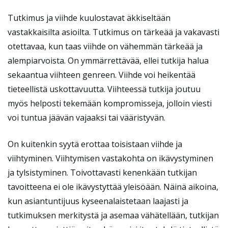
Tutkimus ja viihde kuulostavat äkkiseltään
vastakkaisilta asioilta. Tutkimus on tärkeää ja vakavasti
otettavaa, kun taas viihde on vähemmän tärkeää ja
alempiarvoista. On ymmärrettävää, ellei tutkija halua
sekaantua viihteen genreen. Viihde voi heikentää
tieteellistä uskottavuutta. Viihteessä tutkija joutuu
myös helposti tekemään kompromisseja, jolloin viesti
voi tuntua jäävän vajaaksi tai vääristyvän.
On kuitenkin syytä erottaa toisistaan viihde ja
viihtyminen. Viihtymisen vastakohta on ikävystyminen
ja tylsistyminen. Toivottavasti kenenkään tutkijan
tavoitteena ei ole ikävystyttää yleisöään. Näinä aikoina,
kun asiantuntijuus kyseenalaistetaan laajasti ja
tutkimuksen merkitystä ja asemaa vähätellään, tutkijan