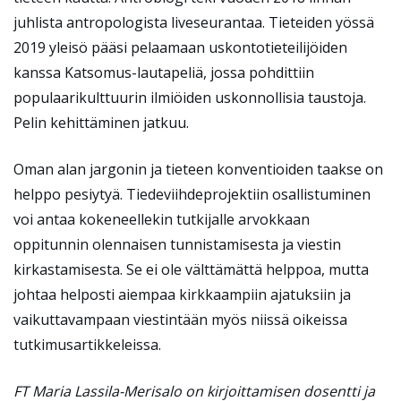
juhlista antropologista liveseurantaa. Tieteiden yössä
2019 yleisö pääsi pelaamaan uskontotieteilijöiden
kanssa Katsomus-lautapeliä, jossa pohdittiin
populaarikulttuurin ilmiöiden uskonnollisia taustoja.
Pelin kehittäminen jatkuu.
Oman alan jargonin ja tieteen konventioiden taakse on
helppo pesiytyä. Tiedeviihdeprojektiin osallistuminen
voi antaa kokeneellekin tutkijalle arvokkaan
oppitunnin olennaisen tunnistamisesta ja viestin
kirkastamisesta. Se ei ole välttämättä helppoa, mutta
johtaa helposti aiempaa kirkkaampiin ajatuksiin ja
vaikuttavampaan viestintään myös niissä oikeissa
tutkimusartikkeleissa.
FT Maria Lassila-Merisalo on kirjoittamisen dosentti ja