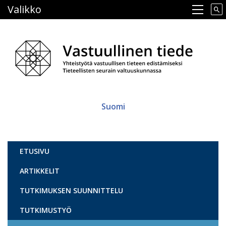
Hyppää
Valikko
Main navigation
pääsisältöön
Suomi
Vastuullinen tiede
ETUSIVU
ARTIKKELIT
TUTKIMUKSEN SUUNNITTELU
TUTKIMUSTYÖ