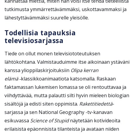
kannattaa miettiä, miten hän voisi itse tehdä tieteellistä
tutkimusta ymmärrettävämmäksi, uskottavammaksi ja
lähestyttävämmäksi suurelle yleisölle.
Todellisia tapauksia
televisiosarjassa
Tiede on ollut monen televisiototeutuksen
lähtökohtana. Valmistauduimme itse aikoinaan ystäväni
kanssa ylioppilaskirjoituksiin
Olipa kerran
elämä
‑klassikkoanimaatiota katsomalla. Raskaan
faktamassan lukemisen lomassa se oli rentouttavaa ja
viihdyttävää, mutta palautti silti hyvin mieleen biologian
sisältöjä ja edisti siten oppimista.
Rakettitiedettä
-
sarjassa ja sen National Geography -tv-kanavan
esikuvassa
Science of Stupid
näytetään kotivideoita
erilaisista epäonnisista tilanteista ja avataan niiden