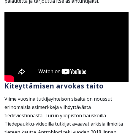
palautetta ja tarjoutua itse asiantuntijaksi.
Kiteyttämisen arvokas taito
Viime vuosina tutkijayhteisön sisältä on noussut
erinomaisia esimerkkejä viihdyttävästä
tiedeviestinnästä. Turun yliopiston hauskoilla
Tiedepaukku-videoilla tutkijat avaavat arkisia ilmiöitä
tieteen kautta. Antroblogi teki vuoden 2018 linnan