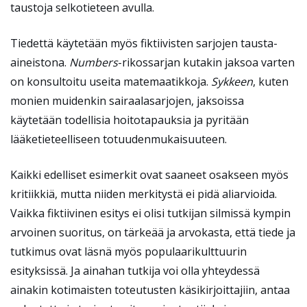
taustoja selkotieteen avulla.
Tiedettä käytetään myös fiktiivisten sarjojen tausta-
aineistona.
Numbers
-rikossarjan kutakin jaksoa varten
on konsultoitu useita matemaatikkoja.
Sykkeen
, kuten
monien muidenkin sairaalasarjojen, jaksoissa
käytetään todellisia hoitotapauksia ja pyritään
lääketieteelliseen totuudenmukaisuuteen.
Kaikki edelliset esimerkit ovat saaneet osakseen myös
kritiikkiä, mutta niiden merkitystä ei pidä aliarvioida.
Vaikka fiktiivinen esitys ei olisi tutkijan silmissä kympin
arvoinen suoritus, on tärkeää ja arvokasta, että tiede ja
tutkimus ovat läsnä myös populaarikulttuurin
esityksissä. Ja ainahan tutkija voi olla yhteydessä
ainakin kotimaisten toteutusten käsikirjoittajiin, antaa