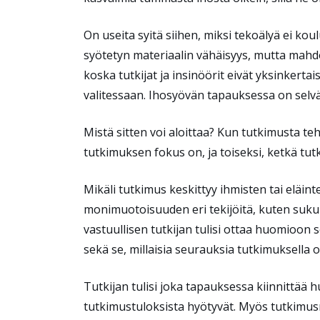
On useita syitä siihen, miksi tekoälyä ei kou
syötetyn materiaalin vähäisyys, mutta mahdol
koska tutkijat ja insinöörit eivät yksinkert
valitessaan. Ihosyövän tapauksessa on selv
Mistä sitten voi aloittaa? Kun tutkimusta teh
tutkimuksen fokus on, ja toiseksi, ketkä tu
Mikäli tutkimus keskittyy ihmisten tai eläint
monimuotoisuuden eri tekijöitä, kuten sukupu
vastuullisen tutkijan tulisi ottaa huomioon 
sekä se, millaisia seurauksia tutkimuksella 
Tutkijan tulisi joka tapauksessa kiinnittää hu
tutkimustuloksista hyötyvät. Myös tutkimusr