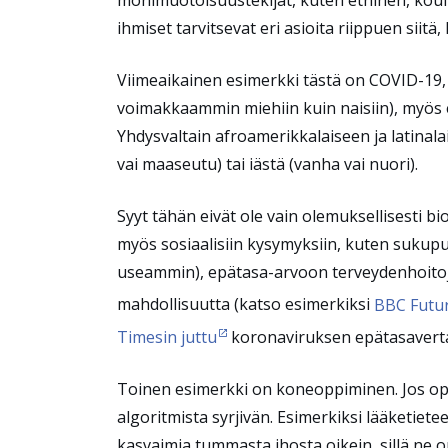
monimuotoisuustekijät, kuten etninen, koulu
ihmiset tarvitsevat eri asioita riippuen siitä, 
Viimeaikainen esimerkki tästä on COVID-19, 
voimakkaammin miehiin kuin naisiin), myös e
Yhdysvaltain afroamerikkalaiseen ja latina
vai maaseutu) tai iästä (vanha vai nuori).
Syyt tähän eivät ole vain olemuksellisesti bi
myös sosiaalisiin kysymyksiin, kuten sukupu
useammin), epätasa-arvoon terveydenhoitojärj
mahdollisuutta (katso esimerkiksi
BBC Futur
Timesin juttu
koronaviruksen epätasaverta
Toinen esimerkki on koneoppiminen. Jos op
algoritmista syrjivän. Esimerkiksi lääketiete
kasvaimia tummasta ihosta oikein, sillä ne o