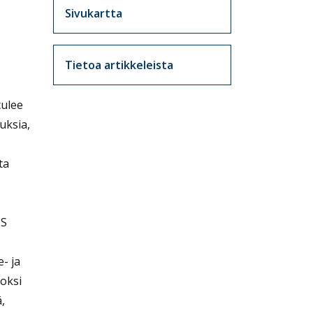
Sivukartta
Tietoa artikkeleista
tulee
uksia,
ta
NS
- ja
uoksi
,