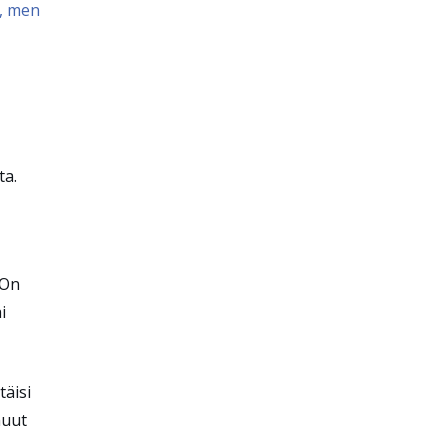
, men
ta.
 On
i
äisi
muut