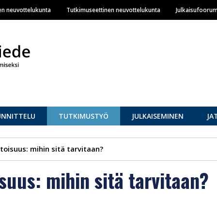
Hyppää
en neuvottelukunta
Tutkimuseettinen neuvottelukunta
Julkaisufoorum
pääsisältöön
UNNITTELU
TUTKIMUSTYÖ
JULKAISEMINEN
JA
oisuus: mihin sitä tarvitaan?
uus: mihin sitä tarvitaan?