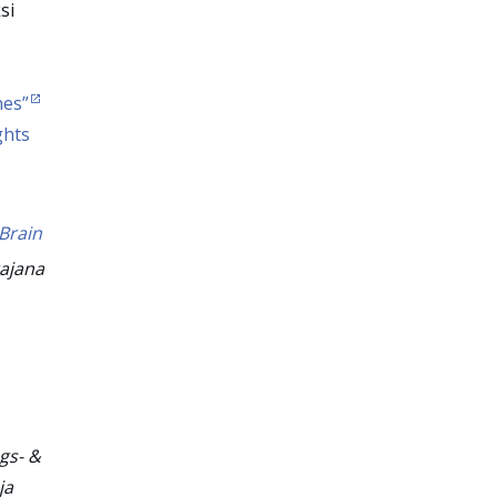
si
nes”
ghts
Brain
tajana
gs- &
ja