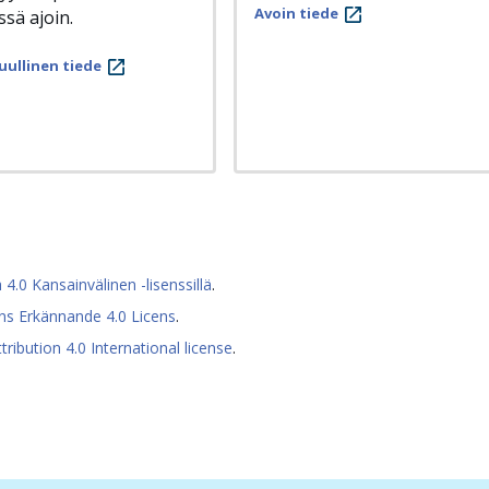
Avoin tiede
ssä ajoin.
uullinen tiede
0 Kansainvälinen -lisenssillä
.
s Erkännande 4.0 Licens
.
ibution 4.0 International license
.