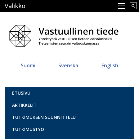
Hyppää
Valikko
Main navigation
pääsisältöön
Suomi
Svenska
English
Vastuullinen tiede
ETUSIVU
ARTIKKELIT
TUTKIMUKSEN SUUNNITTELU
TUTKIMUSTYÖ