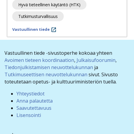
Hyvä tieteellinen käytäntö (HTK)
Tutkimusturvallisuus
Vastuullinen tiede
Vastuullinen tiede -sivustoperhe kokoaa yhteen
Avoimen tieteen koordinaation
,
Julkaisufoorumin
,
Tiedonjulkistamisen neuvottelukunnan
ja
Tutkimuseettisen neuvottelukunnan
sivut. Sivusto
toteutetaan opetus- ja kulttuuriministeriön tuella.
Yhteystiedot
Anna palautetta
Saavutettavuus
Lisensointi