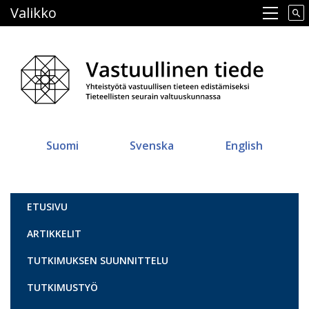
Hyppää
Valikko
Main navigation
pääsisältöön
Suomi
Svenska
English
Vastuullinen tiede
ETUSIVU
ARTIKKELIT
TUTKIMUKSEN SUUNNITTELU
TUTKIMUSTYÖ