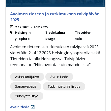
Avoimen tieteen ja tutkimuksen talvipäivät
2025
2.12.2025
-
4.12.2025
Helsingin
Tiedekulma
Tieteiden
yliopisto
Stage
talo
Avoimen tieteen ja tutkimuksen talvipäiviä 2025
vietetään 2.–4.12.2025 Helsingin yliopistolla sekä
Tieteiden talolla Helsingissä. Talvipäivien
teemana on ”Niin avointa kuin mahdollista”.
Asiantuntijatyö
Avoin tiede
Sananvapaus
Tutkimusturvallisuus
Yritysyhteistyö
Avoin tiede