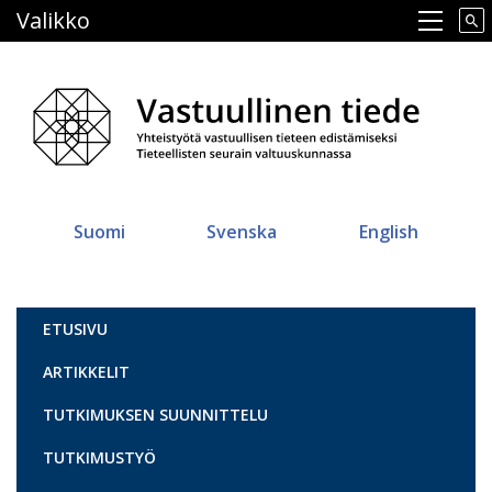
Hyppää
Valikko
Main navigation
pääsisältöön
Suomi
Svenska
English
Vastuullinen tiede
ETUSIVU
ARTIKKELIT
TUTKIMUKSEN SUUNNITTELU
TUTKIMUSTYÖ