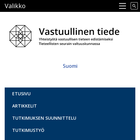
Hyppää
Valikko
Main navigation
pääsisältöön
Suomi
Vastuullinen tiede
ETUSIVU
ARTIKKELIT
TUTKIMUKSEN SUUNNITTELU
TUTKIMUSTYÖ