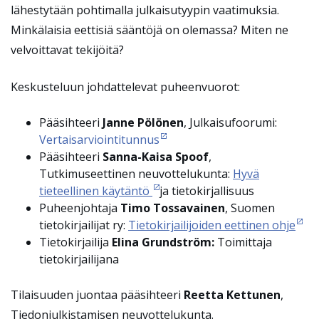
lähestytään pohtimalla julkaisutyypin vaatimuksia.
Minkälaisia eettisiä sääntöjä on olemassa? Miten ne
velvoittavat tekijöitä?
Keskusteluun johdattelevat puheenvuorot:
Pääsihteeri
Janne Pölönen
, Julkaisufoorumi:
Vertaisarviointitunnus
Pääsihteeri
Sanna-Kaisa Spoof
,
Tutkimuseettinen neuvottelukunta:
Hyvä
tieteellinen käytäntö
ja tietokirjallisuus
Puheenjohtaja
Timo Tossavainen
, Suomen
tietokirjailijat ry:
Tietokirjailijoiden eettinen ohje
Tietokirjailija
Elina Grundström:
Toimittaja
tietokirjailijana
Tilaisuuden juontaa pääsihteeri
Reetta Kettunen
,
Tiedonjulkistamisen neuvottelukunta.