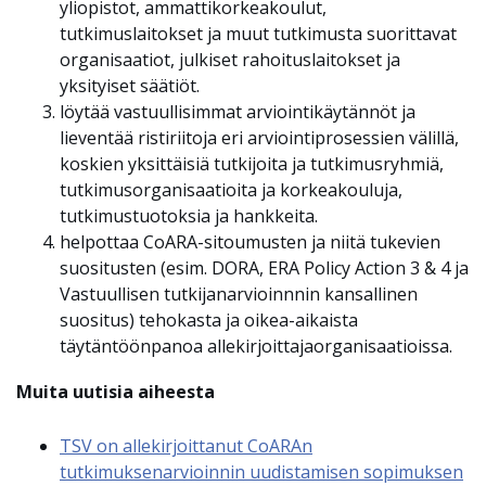
yliopistot, ammattikorkeakoulut,
tutkimuslaitokset ja muut tutkimusta suorittavat
organisaatiot, julkiset rahoituslaitokset ja
yksityiset säätiöt.
löytää vastuullisimmat arviointikäytännöt ja
lieventää ristiriitoja eri arviointiprosessien välillä,
koskien yksittäisiä tutkijoita ja tutkimusryhmiä,
tutkimusorganisaatioita ja korkeakouluja,
tutkimustuotoksia ja hankkeita.
helpottaa CoARA-sitoumusten ja niitä tukevien
suositusten (esim. DORA, ERA Policy Action 3 & 4 ja
Vastuullisen tutkijanarvioinnnin kansallinen
suositus) tehokasta ja oikea-aikaista
täytäntöönpanoa allekirjoittajaorganisaatioissa.
Muita uutisia aiheesta
TSV on allekirjoittanut CoARAn
tutkimuksenarvioinnin uudistamisen sopimuksen