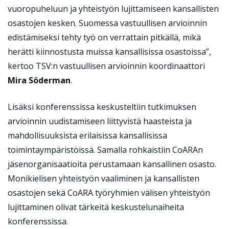
vuoropuheluun ja yhteistyön lujittamiseen kansallisten
osastojen kesken. Suomessa vastuullisen arvioinnin
edistämiseksi tehty työ on verrattain pitkällä, mikä
herätti kiinnostusta muissa kansallisissa osastoissa”,
kertoo TSV:n vastuullisen arvioinnin koordinaattori
Mira Söderman
.
Lisäksi konferenssissa keskusteltiin tutkimuksen
arvioinnin uudistamiseen liittyvistä haasteista ja
mahdollisuuksista erilaisissa kansallisissa
toimintaympäristöissä. Samalla rohkaistiin CoARAn
jäsenorganisaatioita perustamaan kansallinen osasto.
Monikielisen yhteistyön vaaliminen ja kansallisten
osastojen sekä CoARA työryhmien välisen yhteistyön
lujittaminen olivat tärkeitä keskustelunaiheita
konferenssissa.