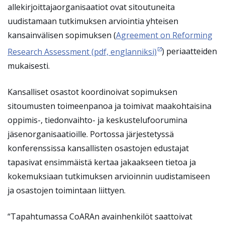
allekirjoittajaorganisaatiot ovat sitoutuneita
uudistamaan tutkimuksen arviointia yhteisen
kansainvälisen sopimuksen (
Agreement on Reforming
Research Assessment (pdf, englanniksi)
) periaatteiden
mukaisesti.
Kansalliset osastot koordinoivat sopimuksen
sitoumusten toimeenpanoa ja toimivat maakohtaisina
oppimis-, tiedonvaihto- ja keskustelufoorumina
jäsenorganisaatioille. Portossa järjestetyssä
konferenssissa kansallisten osastojen edustajat
tapasivat ensimmäistä kertaa jakaakseen tietoa ja
kokemuksiaan tutkimuksen arvioinnin uudistamiseen
ja osastojen toimintaan liittyen.
“Tapahtumassa CoARAn avainhenkilöt saattoivat