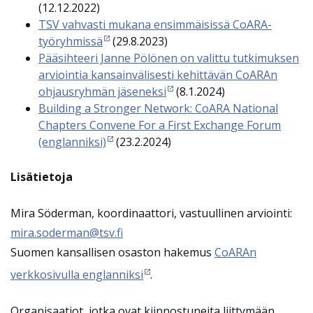
(12.12.2022)
TSV vahvasti mukana ensimmäisissä CoARA-
työryhmissä
(29.8.2023)
Pääsihteeri Janne Pölönen on valittu tutkimuksen
arviointia kansainvälisesti kehittävän CoARAn
ohjausryhmän jäseneksi
(8.1.2024)
Building a Stronger Network: CoARA National
Chapters Convene For a First Exchange Forum
(englanniksi)
(23.2.2024)
Lisätietoja
Mira Söderman, koordinaattori, vastuullinen arviointi:
mira.soderman@tsv.fi
Suomen kansallisen osaston hakemus
CoARAn
verkkosivulla englanniksi
.
Organisaatiot, jotka ovat kiinnostuneita liittymään