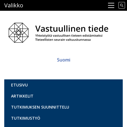
Hyppää
Valikko
Main navigation
pääsisältöön
Suomi
Vastuullinen tiede
ETUSIVU
ARTIKKELIT
TUTKIMUKSEN SUUNNITTELU
TUTKIMUSTYÖ