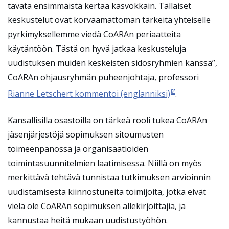
tavata ensimmäistä kertaa kasvokkain. Tällaiset
keskustelut ovat korvaamattoman tärkeitä yhteiselle
pyrkimyksellemme viedä CoARAn periaatteita
käytäntöön. Tästä on hyvä jatkaa keskusteluja
uudistuksen muiden keskeisten sidosryhmien kanssa”,
CoARAn ohjausryhmän puheenjohtaja, professori
Rianne Letschert kommentoi (englanniksi)
.
Kansallisilla osastoilla on tärkeä rooli tukea CoARAn
jäsenjärjestöjä sopimuksen sitoumusten
toimeenpanossa ja organisaatioiden
toimintasuunnitelmien laatimisessa. Niillä on myös
merkittävä tehtävä tunnistaa tutkimuksen arvioinnin
uudistamisesta kiinnostuneita toimijoita, jotka eivät
vielä ole CoARAn sopimuksen allekirjoittajia, ja
kannustaa heitä mukaan uudistustyöhön.